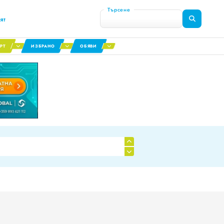
Търсене
ят
РТ
ИЗБРАНО
ОБЯВИ
я сектор
0
1
0
2
1
3
2
4
3