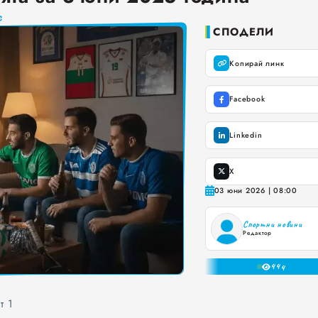
с
а. Предлагат ли някакви хранителни ползи?
СПОДЕЛИ
ките, които не ни ценят
Копирай линк
 за ръководители на болници и общински дружества във Варна
Facebook
и до момента в НОИ онлайн и без такси
Linkedin
X
03 юни 2026 | 08:00
0
1
Спортни новини
Редактор
2
3
44
4
5
6
т 1
7