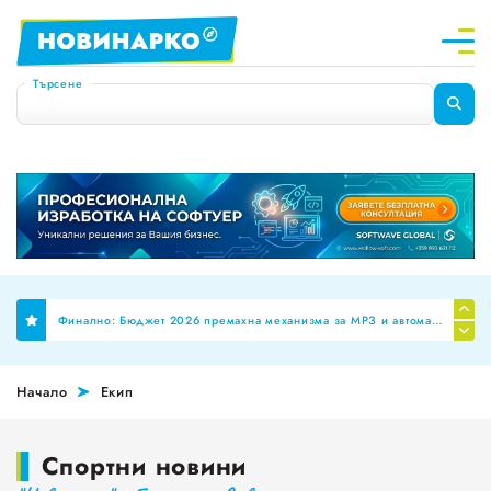
Търсене
Финално: Бюджет 2026 премахна механизма за МРЗ и автоматичното обвързване на заплатите в публичния сектор
Силистра: Пътнотранспортната обстановка през първото полугодие на 2026 г
Планиране на професионални паралелки за Шумен и Добрич
Начало
Екип
НОИ ревизира здравните досиета за аномалии, ще се режат фалшивите ТЕЛК пенсии!
Спортни новини
За пореден месец намалява броят на обявите за работа