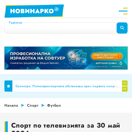
Търсене
Финално: Бюджет 2026 премахна механизма за МРЗ и автоматичното обвързване на заплатите в публичния сектор
Силистра: Пътнотранспортната обстановка през първото полугодие на 2026 г
Планиране на професионални паралелки за Шумен и Добрич
Начало
Спорт
Футбол
НОИ ревизира здравните досиета за аномалии, ще се режат фалшивите ТЕЛК пенсии!
За пореден месец намалява броят на обявите за работа
Спорт по телевизията за 30 май
Променят обозначението за годността на храните