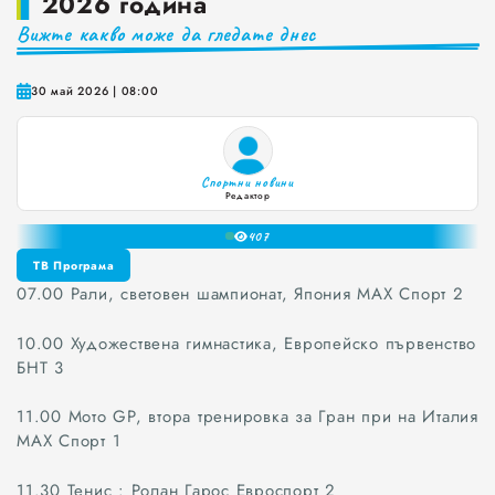
2026 година
Вижте какво може да гледате днес
Краставиците са 95% вода. Предлагат ли някакви хранителни ползи?
0
Как да постъпваме с близките, които не ни ценят
1
30 май 2026 | 08:00
2
Публични са критериите за ръководители на болници и общински дружества във Варна
3
Проверете бързо стажа Ви до момента в НОИ онлайн и без такси
4
Спортни новини
5
Редактор
6
40
7
8
ТВ Програма
9
07.00 Рали, световен шампионат, Япония МАХ Спорт 2
ТВ Програма
10.00 Художествена гимнастика, Европейско първенство
БНТ 3
11.00 Мото GP, втора тренировка за Гран при на Италия
МАХ Спорт 1
11.30 Тенис : Ролан Гарос Евроспорт 2