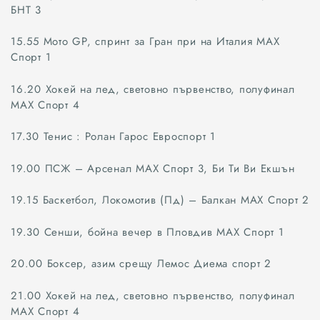
БНТ 3
15.55 Мото GP, спринт за Гран при на Италия МАХ
Спорт 1
Всички
16.20 Хокей на лед, световно първенство, полуфинал
МАХ Спорт 4
Варна
17.30 Тенис : Ролан Гарос Евроспорт 1
Шумен
19.00 ПСЖ – Арсенал МАХ Спорт 3, Би Ти Ви Екшън
Разград
19.15 Баскетбол, Локомотив (Пд) – Балкан МАХ Спорт 2
Търговище
19.30 Сенши, бойна вечер в Пловдив МАХ Спорт 1
Добрич
20.00 Боксер, азим срещу Лемос Диема спорт 2
Каварна
21.00 Хокей на лед, световно първенство, полуфинал
МАХ Спорт 4
Силистра