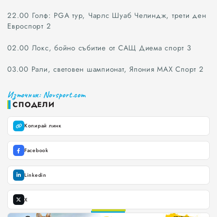
22.00 Голф: PGA тур, Чарлс Шуаб Челиндж, трети ден
Русе
Евроспорт 2
Свят
02.00 Локс, бойно събитие от САЩ Диема спорт 3
03.00 Рали, световен шампионат, Япония МАХ Спорт 2
ОБЩЕСТВО
Източник: Novsport.com
ЗДРАВЕОПАЗВАНЕ
СПОДЕЛИ
ОБРАЗОВАНИЕ
Копирай линк
КУЛТУРА
Facebook
КРИМИ
Linkedin
БИЗНЕС
0
X
1
0
СПОРТ