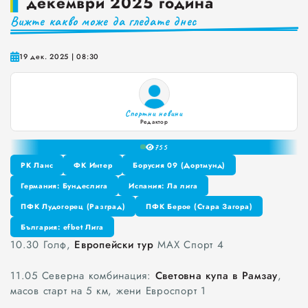
декември 2025 година
Вижте какво може да гледате днес
Краставиците са 95% вода. Предлагат ли някакви хранителни ползи?
Как да постъпваме с близките, които не ни ценят
19 дек. 2025 | 08:30
0
Публични са критериите за ръководители на болници и общински дружества във Варна
1
Проверете бързо стажа Ви до момента в НОИ онлайн и без такси
2
Спортни новини
3
Редактор
4
75
5
6
РК Ланс
ФК Интер
Борусия 09 (Дортмунд)
7
РК Ланс
Германия: Бундеслига
ФК Интер
Испания: Ла лига
Борусия 09 (Дортмунд)
8
Германия: Бундеслига
ПФК Лудогорец (Разград)
Испания: Ла лига
ПФК Берое (Стара Загора)
9
ПФК Лудогорец (Разград)
България: efbet Лига
ПФК Берое (Стара Загора)
10.30 Голф,
Европейски тур
МАХ Спорт 4
България: efbet Лига
11.05 Северна комбинация:
Световна купа в Рамзау
,
масов старт на 5 км, жени Евроспорт 1