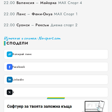
22.00
Валенсия
–
Майорка
МАХ Спорт 4
22.00
Ланс
–
Фени-Онуа
МАХ Спорт 1
22.00
Суонси
–
Рексъм
Диема спорт 2
Всички
Източник и снимка: Novsport.com
Варна
СПОДЕЛИ
Шумен
Копирай линк
Разград
Facebook
Търговище
Linkedin
Добрич
X
0
1
Каварна
2
0
0
3
1
Силистра