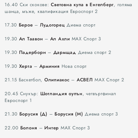
16.40 Ски скокове:
Световна купа в Енгелберг
, голяма
шанца, мъже, квалификация Евроспорт 2
17.30
Берое
–
Лудогорец
Диема спорт
19.30
Ал Таавон
–
Ал Ахли
МАХ Спорт 3
19.30
Падерборн
–
Дармщад
Диема спорт 2
19.30
Херта
–
Арминия
Нова спорт
21.15 Баскетбол,
Олипиакос
–
АСВЕЛ
МАХ Спорт 2
20.45 Снукър:
Шотландия оупън
, четвъртфинал
Евроспорт 1
21.30
Борусия (Д)
–
Борусия (М)
Диема спорт 3
22.00
Болоня
–
Интер
МАХ Спорт 3