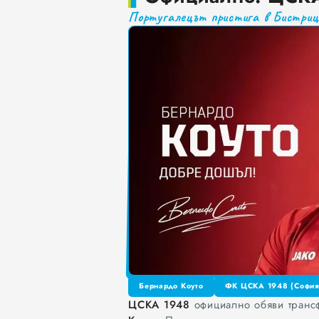
Португалецът пристига в Бистри
Как да постъпваме с близ
Публични са критериите
Проверете бързо стажа В
Бернардо Коуто
ФК ЦСКА 1948 (София
ЦСКА 1948
официално обяви транс
Бернардо Коуто
ФК ЦСКА 1948 (София