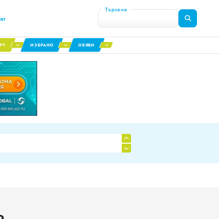
Търсене
ят
РТ
ИЗБРАНО
ОБЯВИ
я сектор
0
1
о