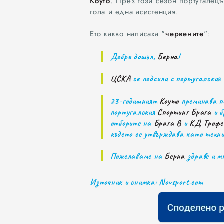
Коуто
. През този сезон португалецъ
гола и една асистенция.
Ето какво написаха "
червените
":
Добре дошъл,
Берна
!
ЦСКА
се подсили с португалския
23-годишният
Коуто
преминава п
португалския
Спортинг Брага
и б
отборите на
Брага B
и
КД Трофе
където се утвърждава като техни
Пожелаваме на
Берна
здраве и м
Източник и снимка: Novsport.com
0
1
2