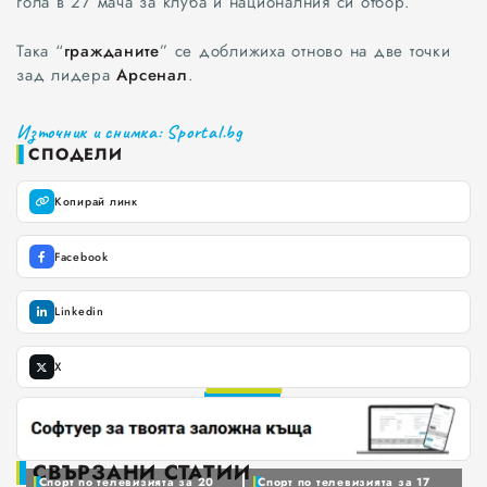
гола в 27 мача за клуба и националния си отбор.
Така “
гражданите
” се доближиха отново на две точки
зад лидера
Арсенал
.
Източник и снимка: Sportal.bg
СПОДЕЛИ
Копирай линк
Facebook
Linkedin
Всички
X
0
Варна
1
2
Шумен
0
3
0
1
4
СВЪРЗАНИ СТАТИИ
Разград
1
0
Спорт по телевизията за 20
Спорт по телевизията за 17