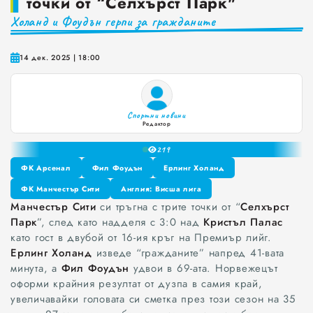
точки от “Селхърст Парк"
0
Холанд и Фоудън герпи за гражданите
Краставиците са 95% вода. Предлагат ли някакви хранителни ползи?
1
2
Как да постъпваме с близките, които не ни ценят
3
14 дек. 2025 | 18:00
4
Публични са критериите за ръководители на болници и общински дружества във Варна
5
Проверете бързо стажа Ви до момента в НОИ онлайн и без такси
6
Спортни новини
7
Редактор
8
21
9
ФК Арсенал
Фил Фоудън
Ерлинг Холанд
ФК Арсенал
ФК Манчестър Сити
Фил Фоудън
Англия: Висша лига
Ерлинг Холанд
Манчестър Сити
си тръгна с трите точки от “
Селхърст
ФК Манчестър Сити
Англия: Висша лига
Парк
”, след като надделя с 3:0 над
Кристъл Палас
като гост в двубой от 16-ия кръг на Премиър лийг.
Ерлинг Холанд
изведе “гражданите” напред 41-вата
минута, а
Фил Фоудън
удвои в 69-ата. Норвежецът
оформи крайния резултат от дузпа в самия край,
увеличавайки головата си сметка през този сезон на 35