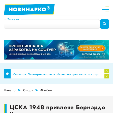
Търсене
Финално: Бюджет 2026 премахна механизма за МРЗ и автоматичното обвързване на заплатите в публичния сектор
Силистра: Пътнотранспортната обстановка през първото полугодие на 2026 г
Планиране на професионални паралелки за Шумен и Добрич
Начало
Спорт
Футбол
НОИ ревизира здравните досиета за аномалии, ще се режат фалшивите ТЕЛК пенсии!
За пореден месец намалява броят на обявите за работа
ЦСКА 1948 привлече Бернардо
Променят обозначението за годността на храните