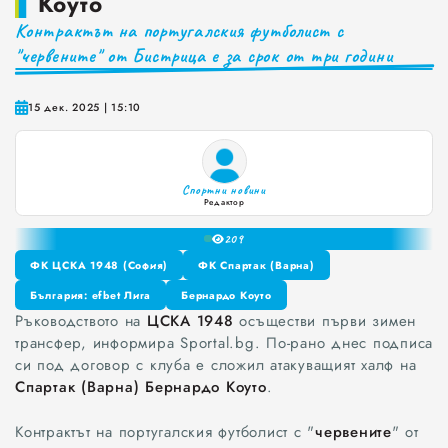
Коуто
Контрактът на португалския футболист с
Краставиците са 95% вода. Предлагат ли някакви хранителни ползи?
0
"червените" от Бистрица е за срок от три години
1
Как да постъпваме с близките, които не ни ценят
2
3
Публични са критериите за ръководители на болници и общински дружества във Варна
15 дек. 2025 | 15:10
4
Проверете бързо стажа Ви до момента в НОИ онлайн и без такси
5
6
Спортни новини
7
Редактор
8
20
9
ФК ЦСКА 1948 (София)
ФК Спартак (Варна)
ФК ЦСКА 1948 (София)
България: efbet Лига
Бернардо Коуто
ФК Спартак (Варна)
Ръководството на
ЦСКА 1948
осъществи първи зимен
България: efbet Лига
Бернардо Коуто
трансфер, информира Sportal.bg. По-рано днес подписа
си под договор с клуба е сложил атакуващият халф на
Спартак (Варна)
Бернардо Коуто
.
Контрактът на португалския футболист с "
червените
" от