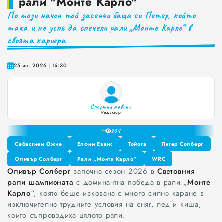
рали "Монте Карло"
По този начин той засенчи баща си Петер, който
Краставиците са 95% вода. Предлагат ли някакви хранителни ползи?
така и не успя да спечели рали „Монте Карло“ в
Как да постъпваме с близките, които не ни ценят
своята кариера
Публични са критериите за ръководители на болници и общински дружества във Варна
25 ян. 2026 | 15:30
Проверете бързо стажа Ви до момента в НОИ онлайн и без такси
Спортни новини
Редактор
0
20
1
2
Себастиен Ожие
Елфин Еванс
Тойота
Петер Солберг
3
Себастиен Ожие
Оливър Солберг
Елфин Еванс
Рали „Монте Карло“
Тойота
WRC
Петер Солберг
4
Оливър Солберг
започна сезон 2026 в
Световния
Оливър Солберг
Рали „Монте Карло“
WRC
5
рали шампионата
с доминантна победа в рали „
Монте
6
Карло
“, която беше изкована с много силно каране в
7
изключително трудните условия на сняг, лед и киша,
8
които съпроводиха цялото рали.
9