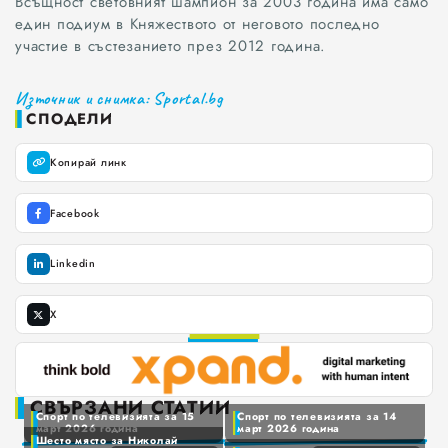
Всъщност световният шампион за 2003 година има само
един подиум в Княжеството от неговото последно
участие в състезанието през 2012 година.
Източник и снимка: Sportal.bg
СПОДЕЛИ
Копирай линк
Facebook
Linkedin
X
0
1
2
3
СВЪРЗАНИ СТАТИИ
Спорт по телевизията за 15
Спорт по телевизията за 14
4
0
март 2026 година
март 2026 година
Шесто място за Николай
5
1