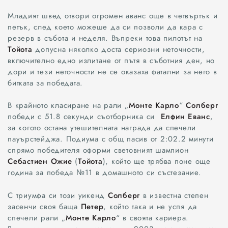
Младият швед отвори огромен аванс още в четвъртък и
петък, след което можеше да си позволи да кара с
резерв в събота и неделя. Въпреки това пилотът на
Тойота
допусна няколко доста сериозни неточности,
включително едно излитане от пътя в съботния ден, но
дори и тези неточности не се оказаха фатални за него в
битката за победата.
В крайното класиране на рали „
Монте Карло
“
Солберг
победи с 51.8 секунди съотборника си
Елфин Еванс
,
за когото остана утешителната награда да спечели
пауърстейджа. Подиума с общ пасив от 2:02.2 минути
спрямо победителя оформи световният шампион
Себастиен Ожие
(
Тойота
), който ще трябва поне още
година за победа №11 в домашното си състезание.
С триумфа си този уикенд
Солберг
в известна степен
засенчи своя баща
Петер
, който така и не успя да
спечели рали „
Монте Карло
“ в своята кариера.