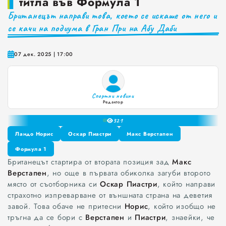
титла във Формула 1
Британецът направи това, което се искаше от него и
Краставиците са 95% вода. Предлагат ли някакви хранителни ползи?
се качи на подиума в Гран При на Абу Даби
Как да постъпваме с близките, които не ни ценят
Публични са критериите за ръководители на болници и общински дружества във Варна
07 дек. 2025 | 17:00
Проверете бързо стажа Ви до момента в НОИ онлайн и без такси
Спортни новини
Редактор
0
32
1
2
Ландо Норис
Оскар Пиастри
Макс Верстапен
3
Ландо Норис
Формула 1
Оскар Пиастри
Макс Верстапен
4
Британецът стартира от втората позиция зад
Макс
Формула 1
5
Верстапен
, но още в първата обиколка загуби второто
6
място от съотборника си
Оскар Пиастри
, който направи
7
страхотно изпреварване от външната страна на деветия
8
завой. Това обаче не притесни
Норис
, който изобщо не
9
тръгна да се бори с
Верстапен
и
Пиастри
, знаейки, че