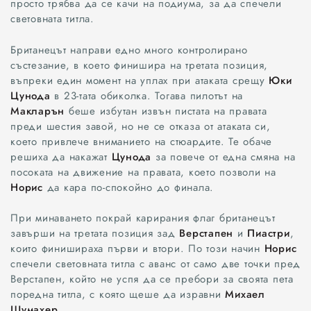
просто трябва да се качи на подиума, за да спечели
световната титла.
Британецът направи едно много контролирано
състезание, в което финишира на третата позиция,
въпреки един момент на уплах при атаката срещу
Юки
Цунода
в 23-тата обиколка. Тогава пилотът на
Макларън
беше избутан извън пистата на правата
преди шестия завой, но не се отказа от атаката си,
което привлече вниманието на стюардите. Те обаче
решиха да накажат
Цунода
за повече от една смяна на
посоката на движение на правата, което позволи на
Норис
да кара по-спокойно до финала.
При минаването покрай карирания флаг британецът
завърши на третата позиция зад
Верстапен
и
Пиастри
,
които финишираха първи и втори. По този начин
Норис
спечели световната титла с аванс от само две точки пред
Верстапен, който не успя да се пребори за своята пета
поредна титла, с която щеше да изравни
Михаел
Шумахер
.