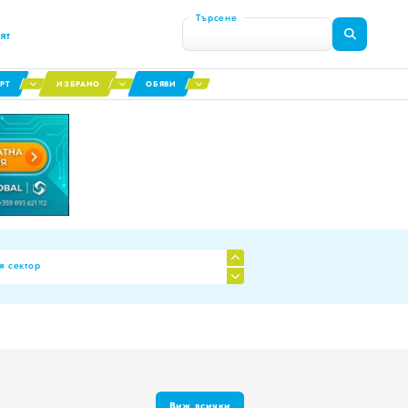
Търсене
ят
РТ
ИЗБРАНО
ОБЯВИ
я сектор
Виж всички