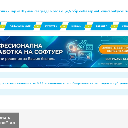
сички
Варна
Шумен
Разград
Търговище
Добрич
Каварна
Силистра
Русе
Св
ОБРАЗОВАНИЕ
КУЛТУРА
КРИМИ
БИЗНЕС
СПО
емахна механизма за МРЗ и автоматичното обвързване на заплатите в публични
тната обстановка през първото полугодие на 2026 г
нални паралелки за Шумен и Добрич
 досиета за аномалии, ще се режат фалшивите ТЕЛК пенсии!
ва броят на обявите за работа
рна с
не" за
за годността на храните