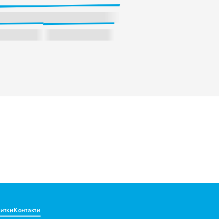
витки
Контакти