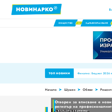
В
ОБЩЕСТВО
ЗДРАВЕОПАЗВАНЕ
Финално: Бюджет 2026 пр
ТОП НОВИНИ
Силистра: Пътнотранспор
Планиране на професио
Начало
Шумен
Обяви
Ремонт
НОИ ревизира здравните
Отворен за вписване е нови
0
За пореден месец намаля
регистър на професионалнит
1
Ремонти
домоуправители
Променят обозначението 