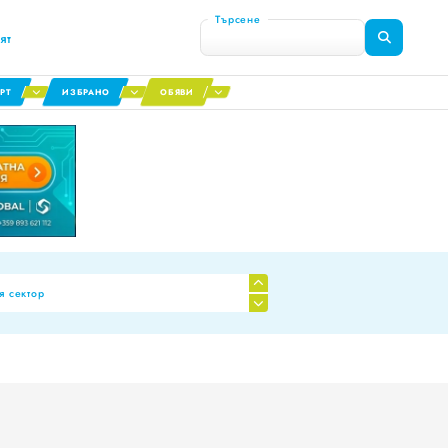
Търсене
ят
РТ
ИЗБРАНО
ОБЯВИ
я сектор