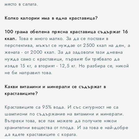
място в салата.
Колко калории има в една краставица?
100 грама обелена прясна краставица съдържат 16
ккал.
Това е много малко. За да се постави в
перспектива, мъжът се нуждае от 2500 ккал на ден, а
жената - от 2000 ккал. За да задоволи тази дневна
нужда само с краставици, първият би трябвало да
изяде 15 кг, а вторият - 12,5 кг. Но разбира се, никой
не би направил това.
Какви витамини и минерали се съдържат в
краставиците?
Краставиците са 95% вода. И със сигурност не са
шампиони по съдържание на витамини и минерали.
Въпреки това, все пак можете да получите някои
хранителни вещества от плода. И за това е най-добре
да ядете краставиците с кората.