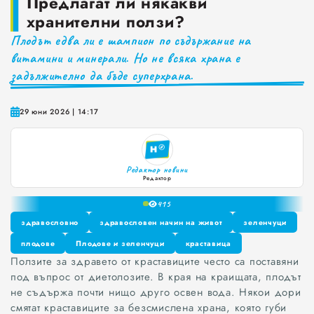
Предлагат ли някакви
хранителни ползи?
Краставиците са 95% вода. Предлагат ли някакви хранителни ползи?
Плодът едва ли е шампион по съдържание на
Как да постъпваме с близките, които не ни ценят
витамини и минерали. Но не всяка храна е
задължително да бъде суперхрана.
Публични са критериите за ръководители на болници и общински дружества във Варна
Проверете бързо стажа Ви до момента в НОИ онлайн и без такси
29 юни 2026 | 14:17
0
1
2
Редактор новини
3
Редактор
4
41
5
6
здравословно
здравословен начин на живот
зеленчуци
7
здравословно
плодове
Плодове и зеленчуци
здравословен начин на живот
краставица
зеленчуци
8
Ползите за здравето от краставиците често са поставяни
плодове
Плодове и зеленчуци
краставица
9
под въпрос от диетолозите. В края на краищата, плодът
не съдържа почти нищо друго освен вода. Някои дори
смятат краставиците за безсмислена храна, която губи