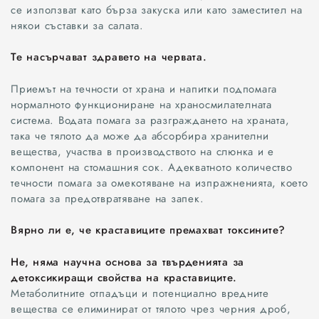
се използват като бърза закуска или като заместител на
някои съставки за салата.
Свят
Те насърчават здравето на червата.
ОБЩЕСТВО
Приемът на течности от храна и напитки подпомага
нормалното функциониране на храносмилателната
ЗДРАВЕОПАЗВАНЕ
система. Водата помага за разграждането на храната,
така че тялото да може да абсорбира хранителни
ОБРАЗОВАНИЕ
вещества, участва в производството на слюнка и е
компонент на стомашния сок. Адекватното количество
КУЛТУРА
течности помага за омекотяване на изпражненията, което
помага за предотвратяване на запек.
КРИМИ
Вярно ли е, че краставиците премахват токсините?
БИЗНЕС
Не, няма научна основа за твърденията за
детоксикиращи свойства на краставиците.
СПОРТ
Метаболитните отпадъци и потенциално вредните
вещества се елиминират от тялото чрез черния дроб,
ИЗБРАНО