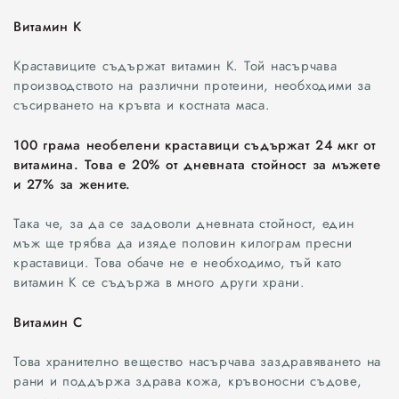
Витамин К
Краставиците съдържат витамин К. Той насърчава
производството на различни протеини, необходими за
съсирването на кръвта и костната маса.
100 грама необелени краставици съдържат 24 мкг от
витамина. Това е 20% от дневната стойност за мъжете
и 27% за жените.
Така че, за да се задоволи дневната стойност, един
мъж ще трябва да изяде половин килограм пресни
краставици. Това обаче не е необходимо, тъй като
витамин К се съдържа в много други храни.
Витамин C
Това хранително вещество насърчава заздравяването на
рани и поддържа здрава кожа, кръвоносни съдове,