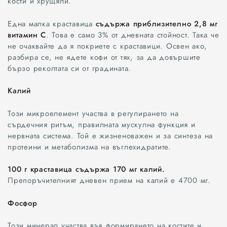
кости и хрущяли.
Една малка краставица
съдържа приблизително 2,8 мг
витамин C
. Това е само 3% от дневната стойност. Така че
не очаквайте да я покриете с краставици. Освен ако,
разбира се, не ядете кофи от тях, за да довършите
бързо реколтата си от градината.
Калий
Този микроелемент участва в регулирането на
сърдечния ритъм, правилната мускулна функция и
нервната система. Той е жизненоважен и за синтеза на
протеини и метаболизма на въглехидратите.
100 г краставица съдържа 170 мг калий.
Препоръчителният дневен прием на калий е 4700 мг.
Фосфор
Този минерал участва във формирането на костите и