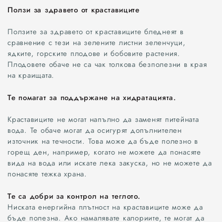
Ползи за здравето от краставиците
Ползите за здравето от краставиците бледнеят в
Всички
сравнение с тези на зелените листни зеленчуци,
ядките, горските плодове и бобовите растения.
Варна
Плодовете обаче не са чак толкова безполезни в края
на краищата.
Шумен
Те помагат за поддържане на хидратацията.
Разград
Краставиците не могат напълно да заменят питейната
Търговище
вода. Те обаче могат да осигурят допълнителен
източник на течности. Това може да бъде полезно в
Добрич
горещ ден, например, когато не можете да понасяте
вида на вода или искате лека закуска, но не можете да
Каварна
понасяте тежка храна.
Те са добри за контрол на теглото.
Силистра
Ниската енергийна плътност на краставиците може да
бъде полезна. Ако намалявате калориите, те могат да
Русе