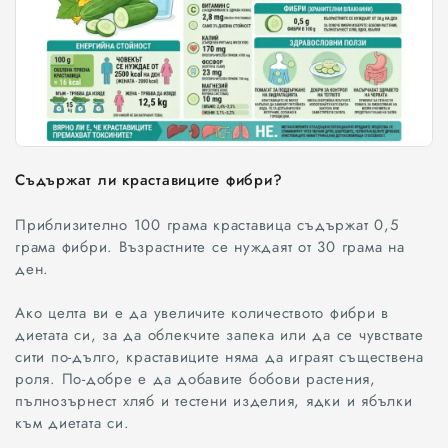
Съдържат ли краставиците фибри?
Приблизително 100 грама краставица съдържат 0,5
грама фибри. Възрастните се нуждаят от 30 грама на
ден.
Ако целта ви е да увеличите количеството фибри в
диетата си, за да облекчите запека или да се чувствате
сити по-дълго, краставиците няма да играят съществена
роля. По-добре е да добавите бобови растения,
пълнозърнест хляб и тестени изделия, ядки и ябълки
към диетата си.