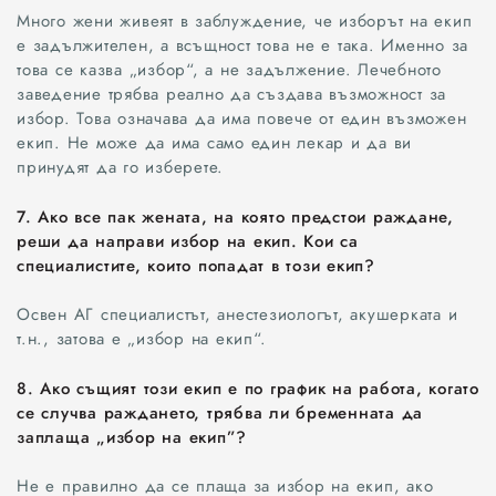
Много жени живеят в заблуждение, че изборът на екип
Добрич
е задължителен, а всъщност това не е така. Именно за
това се казва „избор“, а не задължение. Лечебното
Каварна
заведение трябва реално да създава възможност за
избор. Това означава да има повече от един възможен
Силистра
екип. Не може да има само един лекар и да ви
принудят да го изберете.
Русе
7. Ако все пак жената, на която предстои раждане,
реши да направи избор на екип. Кои са
Свят
специалистите, които попадат в този екип?
Освен АГ специалистът, анестезиологът, акушерката и
ОБЩЕСТВО
т.н., затова е „избор на екип“.
ЗДРАВЕОПАЗВАНЕ
8. Ако същият този екип е по график на работа, когато
се случва раждането, трябва ли бременната да
ОБРАЗОВАНИЕ
заплаща „избор на екип”?
КУЛТУРА
Не е правилно да се плаща за избор на екип, ако