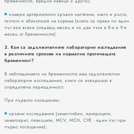
бременности, вредни навици и други);
измери артериалното кръвно налягане, както и ръста,
теглото и обиколката на корема (което се прави по един
път във всеки следващ месец и по два пъти в 8-я и 9-я
месец от бременността).
3. Кои са задължителните лабораторни изследвания
в различните срокове на нормално протичащата
бременност?
В наблюдението на бременността има задължителни
лабораторни изследвания, които се извършват в
определена периодичност:
При първото посещение:
кръвни изследвания (хемоглобин, еритроцити,
хематокрит, левкоцити, MCV, MCH, СУЕ - един път при
първо посещение);