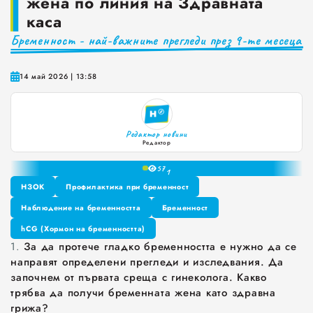
жена по линия на Здравната
каса
Краставиците са 95% вода. Предлагат ли някакви хранителни ползи?
Бременност - най-важните прегледи през 9-те месеца
Как да постъпваме с близките, които не ни ценят
Публични са критериите за ръководители на болници и общински дружества във Варна
14 май 2026 | 13:58
Проверете бързо стажа Ви до момента в НОИ онлайн и без такси
Редактор новини
Редактор
0
57
1
НЗОК
Профилактика при бременност
2
3
НЗОК
Наблюдение на бременността
Профилактика при бременност
Бременност
4
Наблюдение на бременността
hCG (Хормон на бременността)
Бременност
5
1.
За да протече гладко бременността е нужно да се
6
hCG (Хормон на бременността)
направят определени прегледи и изследвания. Да
7
започнем от първата среща с гинеколога. Какво
8
трябва да получи бременната жена като здравна
9
грижа?