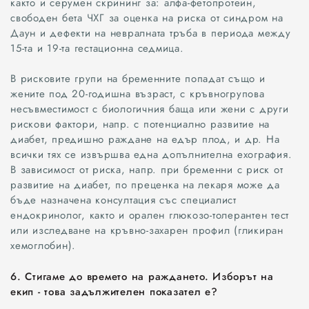
както и серумен скрининг за: алфа-фетопротеин,
свободен бета ЧХГ за оценка на риска от синдром на
Даун и дефекти на невралната тръба в периода между
15-та и 19-та гестационна седмица.
В рисковите групи на бременните попадат също и
жените под 20-годишна възраст, с кръвногрупова
несъвместимост с биологичния баща или жени с други
рискови фактори, напр. с потенциално развитие на
диабет, предишно раждане на едър плод, и др. На
всички тях се извършва една допълнителна ехография.
Всички
В зависимост от риска, напр. при бременни с риск от
развитие на диабет, по преценка на лекаря може да
бъде назначена консултация със специалист
Варна
ендокринолог, както и орален глюкозо-толерантен тест
или изследване на кръвно-захарен профил (гликиран
Шумен
хемоглобин).
Разград
6. Стигаме до времето на раждането. Изборът на
екип - това задължителен показател е?
Търговище