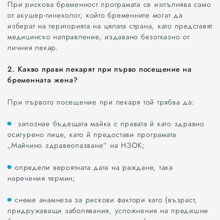
При рискова бременност програмата се изпълнява само
от акушер-гинеколог, който бременните могат да
изберат на територията на цялата страна, като представят
медицинско направление, издавано безотказно от
личния лекар.
2. Какво прави лекарят при първо посещение на
бременната жена?
При първото посещение при лекаря той трябва да:
запознае бъдещата майка с правата й като здравно
осигурено лице, като й предостави програмата
„Майчино здравеопазване“ на НЗОК;
определи вероятната дата на раждане, така
наречения термин;
снеме анамнеза за рискови фактори като (възраст,
придружаващи заболявания, усложнения на предишни