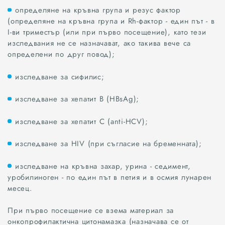
определяне на кръвна група и резус фактор
(определяне на кръвна група и Rh-фактор - един път - в
I-ви триместър (или при първо посещение), като тези
изследвания не се назначават, ако такива вече са
определени по друг повод);
изследване за сифилис;
изследване за хепатит В (HBsAg);
изследване за хепатит С (anti-HCV);
изследване за HIV (при съгласие на бременната);
изследване на кръвна захар, урина - седимент,
уробилиноген - по един път в петия и в осмия лунарен
месец.
При първо посещение се взема материал за
онкопрофилактична цитонамазка (назначава се от