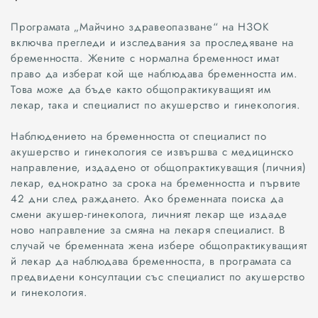
Програмата „Майчино здравеопазване“ на НЗОК
включва прегледи и изследвания за проследяване на
бременността. Жените с нормална бременност имат
право да изберат кой ще наблюдава бременността им.
Това може да бъде както общопрактикуващият им
лекар, така и специалист по акушерство и гинекология.
Наблюдението на бременността от специалист по
акушерство и гинекология се извършва с медицинско
направление, издадено от общопрактикуващия (личния)
лекар, еднократно за срока на бременността и първите
42 дни след раждането. Ако бременната поиска да
смени акушер-гинеколога, личният лекар ще издаде
ново направление за смяна на лекаря специалист. В
случай че бременната жена избере общопрактикуващият
й лекар да наблюдава бременността, в програмата са
предвидени консултации със специалист по акушерство
и гинекология.