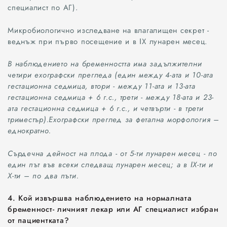
специалист по АГ).
Микробиологично изследване на влагалищен секрет -
веднъж при първо посещение и в ІХ лунарен месец.
В наблюдението на бременността има задължителни
четири ехографски прегледа (един между 4-ата и 10-ата
гестационна седмица, втори - между 11-ата и 13-ата
гестационна седмица + 6 г.с., трети - между 18-ата и 23-
ата гестационна седмица + 6 г.с., и четвърти - в трети
триместър).Ехографски преглед за фетална морфология –
еднократно.
Сърдечна дейност на плода - от 5-ти лунарен месец - по
един път във всеки следващ лунарен месец; а в ІХ-ти и
Х-ти – по два пъти.
4. Кой извършва наблюдението на нормалната
бременност- личният лекар или АГ специалист избран
от пациентката?