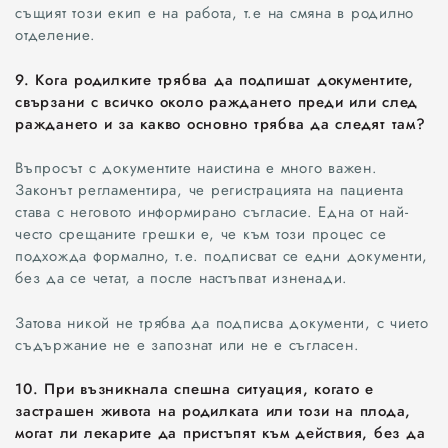
същият този екип е на работа, т.е на смяна в родилно
КРИМИ
отделение.
БИЗНЕС
9. Кога родилките трябва да подпишат документите,
свързани с всичко около раждането преди или след
СПОРТ
раждането и за какво основно трябва да следят там?
ИЗБРАНО
Въпросът с документите наистина е много важен.
Законът регламентира, че регистрацията на пациента
става с неговото информирано съгласие. Една от най-
ОБЯВИ
често срещаните грешки е, че към този процес се
подхожда формално, т.е. подписват се едни документи,
без да се четат, а после настъпват изненади.
Затова никой не трябва да подписва документи, с чието
съдържание не е запознат или не е съгласен.
10. При възникнала спешна ситуация, когато е
застрашен живота на родилката или този на плода,
могат ли лекарите да пристъпят към действия, без да