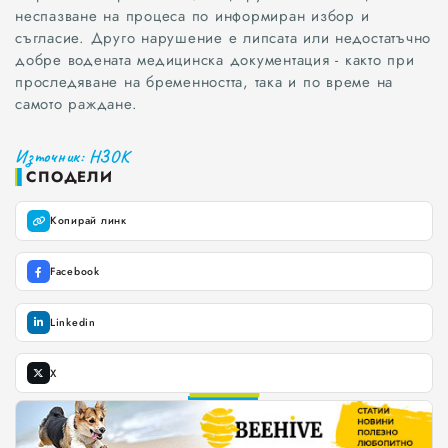
неспазване на процеса по информиран избор и
съгласие. Друго нарушение е липсата или недостатъчно
добре водената медицинска документация - както при
проследяване на бременността, така и по време на
самото раждане.
Източник: НЗОК
СПОДЕЛИ
Копирай линк
Facebook
Linkedin
X
0