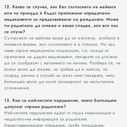
12. Какво се случва, ако без съгласието на майката
или по принуда ѝ бъдат приложени определени
медикаменти за предизвикване на раждането. Може
ли родилката да откаже и какво следва, ако все пак
се случи?
Съгласието на майката може да се изключи, особено в
писмена форма, ако състоянието ѝ е спешно. Но ако
няма строги медицински индикации, т.е. нужда от
прилагане на даден медикамент, лекарите са длъжни
да се съобразят с желанието на жената. Разбира се, че
всеки може да откаже, но трябва да е наясно, че
според закона в случай на отказ нито лекарите, нито
болницата могат да носят отговорност за настъпилите
усложнения.
13. Кои са най-честите нарушения, които болниците
допускат спрямо родилките?
Най-честите нарушения идват от лоша комуникация и
недостатъчна информация за родилките.
Нерегламентирани плащания, грубо отношение,