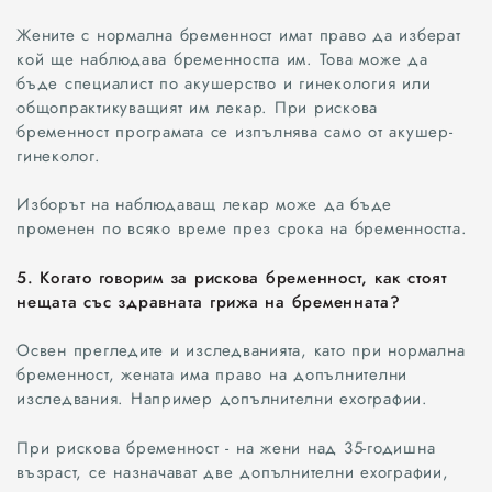
Жените с нормална бременност имат право да изберат
кой ще наблюдава бременността им. Това може да
бъде специалист по акушерство и гинекология или
общопрактикуващият им лекар. При рискова
бременност програмата се изпълнява само от акушер-
гинеколог.
Изборът на наблюдаващ лекар може да бъде
променен по всяко време през срока на бременността.
5. Когато говорим за рискова бременност, как стоят
нещата със здравната грижа на бременната?
Освен прегледите и изследванията, като при нормална
бременност, жената има право на допълнителни
изследвания. Например допълнителни ехографии.
При рискова бременност - на жени над 35-годишна
възраст, се назначават две допълнителни ехографии,