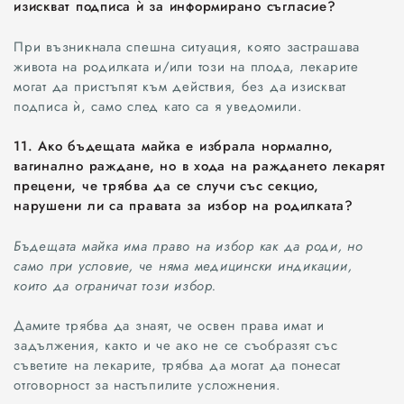
изискват подписа ѝ за информирано съгласие?
При възникнала спешна ситуация, която застрашава
живота на родилката и/или този на плода, лекарите
могат да пристъпят към действия, без да изискват
подписа ѝ, само след като са я уведомили.
11. Ако бъдещата майка е избрала нормално,
вагинално раждане, но в хода на раждането лекарят
прецени, че трябва да се случи със секцио,
нарушени ли са правата за избор на родилката?
Бъдещата майка има право на избор как да роди, но
само при условие, че няма медицински индикации,
които да ограничат този избор.
Дамите трябва да знаят, че освен права имат и
задължения, както и че ако не се съобразят със
съветите на лекарите, трябва да могат да понесат
отговорност за настъпилите усложнения.