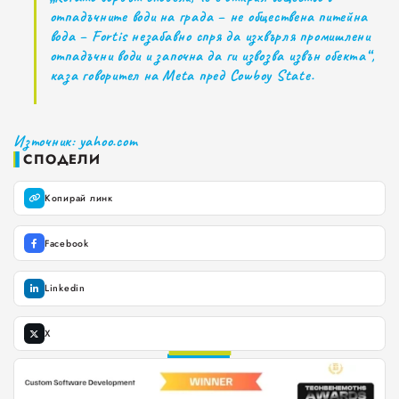
отпадъчните води на града – не обществена питейна
Добрич
вода – Fortis незабавно спря да изхвърля промишлени
отпадъчни води и започна да ги извозва извън обекта“,
Каварна
каза говорител на Meta пред Cowboy State.
Силистра
Източник: yahoo.com
Русе
СПОДЕЛИ
Свят
Копирай линк
Facebook
ОБЩЕСТВО
Linkedin
0
ЗДРАВЕОПАЗВАНЕ
1
2
X
ОБРАЗОВАНИЕ
3
4
КУЛТУРА
5