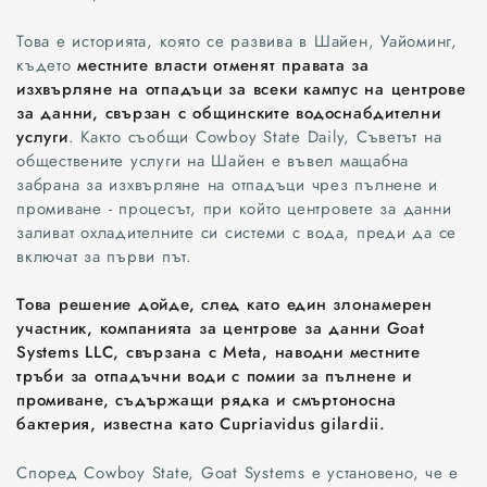
Това е историята, която се развива в Шайен, Уайоминг,
където
местните власти отменят правата за
изхвърляне на отпадъци за всеки кампус на центрове
за данни, свързан с общинските водоснабдителни
услуги
. Както съобщи Cowboy State Daily, Съветът на
обществените услуги на Шайен е въвел мащабна
забрана за изхвърляне на отпадъци чрез пълнене и
промиване - процесът, при който центровете за данни
заливат охладителните си системи с вода, преди да се
включат за първи път.
Това решение дойде, след като един злонамерен
участник, компанията за центрове за данни Goat
Systems LLC, свързана с Meta, наводни местните
тръби за отпадъчни води с помии за пълнене и
промиване, съдържащи рядка и смъртоносна
бактерия, известна като Cupriavidus gilardii.
Според Cowboy State, Goat Systems е установено, че е