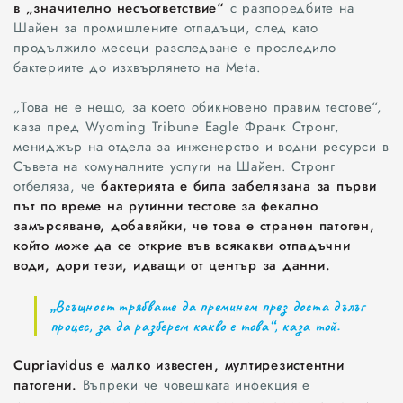
в „значително несъответствие“
с разпоредбите на
Шайен за промишлените отпадъци, след като
продължило месеци разследване е проследило
бактериите до изхвърлянето на Meta.
„Това не е нещо, за което обикновено правим тестове“,
каза пред Wyoming Tribune Eagle Франк Стронг,
мениджър на отдела за инженерство и водни ресурси в
Съвета на комуналните услуги на Шайен. Стронг
отбеляза, че
бактерията е била забелязана за първи
път по време на рутинни тестове за фекално
замърсяване, добавяйки, че това е странен патоген,
който може да се открие във всякакви отпадъчни
води, дори тези, идващи от център за данни.
„Всъщност трябваше да преминем през доста дълъг
процес, за да разберем какво е това“, каза той.
Cupriavidus е малко известен, мултирезистентни
патогени.
Въпреки че човешката инфекция е