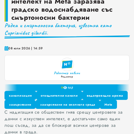
интелект на Meta заразява
градско водоснабдяване със
Краставиците са 95% вода. Предлагат ли някакви хранителни ползи?
смъртоносни бактерии
Как да постъпваме с близките, които не ни ценят
Рядка и смъртоносна бактерия, известна като
Cupriavidus gilardii.
Публични са критериите за ръководители на болници и общински дружества във Варна
0
1
Проверете бързо стажа Ви до момента в НОИ онлайн и без такси
2
08 юли 2026 | 14:59
3
4
5
Редактор новини
6
Редактор
7
16
8
9
канализация
отводнителни канали
водопроводна мрежа
канализация
замърсяване
замърсяване на околната среда
отводнителни канали
водопроводна мрежа
Meta
С надигащия се обществен гняв срещу центровете за
замърсяване
замърсяване на околната среда
Meta
данни с изкуствен интелект, е достатъчен само един
лош съсед, за да се блокират всички центрове за
данни в града.