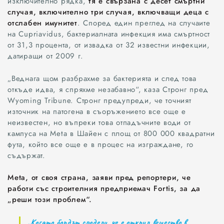
изключително рядка,
тя е свързана с десет смъртни
случая, включително три случая, включващи деца с
отслабен имунитет
. Според един преглед на случаите
на Cupriavidus, бактериалната инфекция има смъртност
от 31,3 процента, от извадка от 32 известни инфекции,
датиращи от 2009 г.
„Веднага щом разбрахме за бактерията и след това
откъде идва, я спряхме незабавно“, каза Стронг пред
Wyoming Tribune. Стронг предупреди, че точният
източник на патогена в съоръжението все още е
неизвестен, но въпреки това отпадъчните води от
Всички
кампуса на Meta в Шайен с площ от 800 000 квадратни
фута, който все още е в процес на изграждане, го
Варна
съдържат.
Шумен
Meta, от своя страна, заяви пред репортери, че
работи със строителния предприемач Fortis, за да
Разград
„реши този проблем“.
Търговище
„Когато бордът сподели, че е открил вещество в