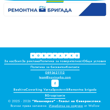
Променят обозначението за годността на храните
2
3
Краставиците са 95% вода. Предлагат ли някакви хранителни ползи?
4
Как да постъпваме с близките, които не ни ценят
5
6
Публични са критериите за ръководители на болници и общински дружества във Варна
7
8
Проверете бързо стажа Ви до момента в НОИ онлайн и без такси
9
Всички
Варна
Н
О
В
И
Н
А
Р
К
О
За нас
Екип
За реклама
Политика за поверителност
Общи условия
Шумен
Политика за бисквитки
Контакти
0893621112
Разград
team@novinarko.com
Търговище
Beehive
Coworking Varna
Spestovnik
Remontna brigada
BGrazpisanie
Добрич
© 2025 - 2026
"Новинарко" - Гласът на Североизтока
.
Всички права запазени.
Изработка на софтуер
от
Wollow