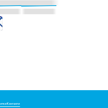
витки
Контакти