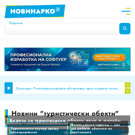
Търсене
Финално: Бюджет 2026 премахна механизма за МРЗ и автоматичното обвързване на заплатите в публичния сектор
Силистра: Пътнотранспортната обстановка през първото полугодие на 2026 г
Планиране на професионални паралелки за Шумен и Добрич
НОИ ревизира здравните досиета за аномалии, ще се режат фалшивите ТЕЛК пенсии!
Новини "туристически обекти"
0
Билети за туристически обекти вече и онлайн
1 - 3
резултата от
3
общо
За пореден месец намалява броят на обявите за работа
0
1
Великденски туризъм – как
Туристически ваучер срещу
ще работят обектите по
1
2
18 авг. 2025 | 13:54
кръводаряване
празниците
18
0
Променят обозначението за годността на храните