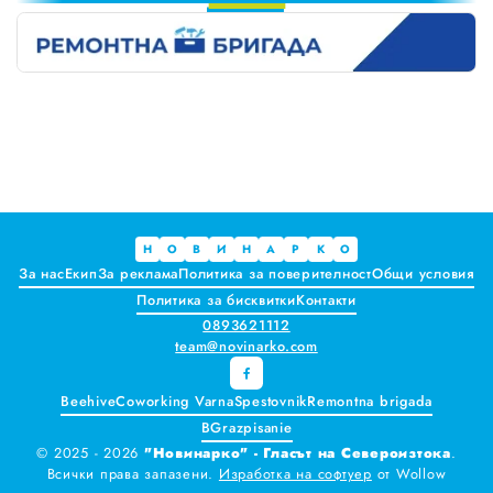
1
Краставиците са 95% вода. Предлагат ли някакви хранителни ползи?
2
3
Как да постъпваме с близките, които не ни ценят
4
5
Публични са критериите за ръководители на болници и общински дружества във Варна
6
7
Проверете бързо стажа Ви до момента в НОИ онлайн и без такси
8
Всички
9
Варна
Н
О
В
И
Н
А
Р
К
О
За нас
Екип
За реклама
Политика за поверителност
Общи условия
Шумен
Политика за бисквитки
Контакти
0893621112
Разград
team@novinarko.com
Търговище
Beehive
Coworking Varna
Spestovnik
Remontna brigada
BGrazpisanie
Добрич
© 2025 - 2026
"Новинарко" - Гласът на Североизтока
.
Всички права запазени.
Изработка на софтуер
от
Wollow