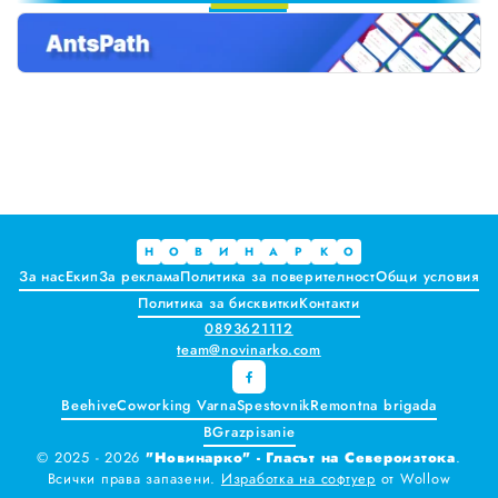
Краставиците са 95% вода. Предлагат ли някакви хранителни ползи?
Как да постъпваме с близките, които не ни ценят
Публични са критериите за ръководители на болници и общински дружества във Варна
Проверете бързо стажа Ви до момента в НОИ онлайн и без такси
Всички
Варна
Н
О
В
И
Н
А
Р
К
О
За нас
Екип
За реклама
Политика за поверителност
Общи условия
Шумен
Политика за бисквитки
Контакти
0893621112
Разград
team@novinarko.com
Търговище
Beehive
Coworking Varna
Spestovnik
Remontna brigada
BGrazpisanie
Добрич
© 2025 - 2026
"Новинарко" - Гласът на Североизтока
.
Всички права запазени.
Изработка на софтуер
от
Wollow