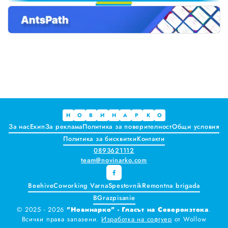
2
Краставиците са 95% вода. Предлагат ли някакви хранителни ползи?
3
4
Как да постъпваме с близките, които не ни ценят
5
6
Публични са критериите за ръководители на болници и общински дружества във Варна
7
8
Проверете бързо стажа Ви до момента в НОИ онлайн и без такси
9
Всички
Варна
Н
О
В
И
Н
А
Р
К
О
За нас
Екип
За реклама
Политика за поверителност
Общи условия
Шумен
Политика за бисквитки
Контакти
0893621112
Разград
team@novinarko.com
Търговище
Beehive
Coworking Varna
Spestovnik
Remontna brigada
BGrazpisanie
Добрич
© 2025 - 2026
"Новинарко" - Гласът на Североизтока
.
Всички права запазени.
Изработка на софтуер
от
Wollow