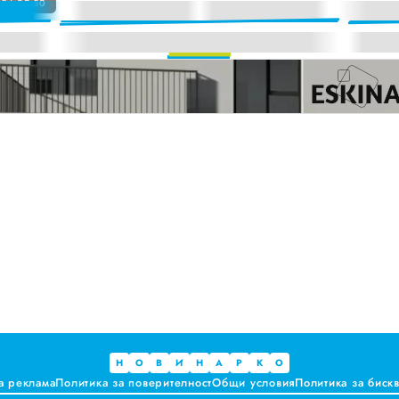
25 | 09:50
а. Предлагат ли някакви хранителни ползи?
ките, които не ни ценят
 за ръководители на болници и общински дружества във Варна
и до момента в НОИ онлайн и без такси
Н
О
В
И
Н
А
Р
К
О
а реклама
Политика за поверителност
Общи условия
Политика за биск