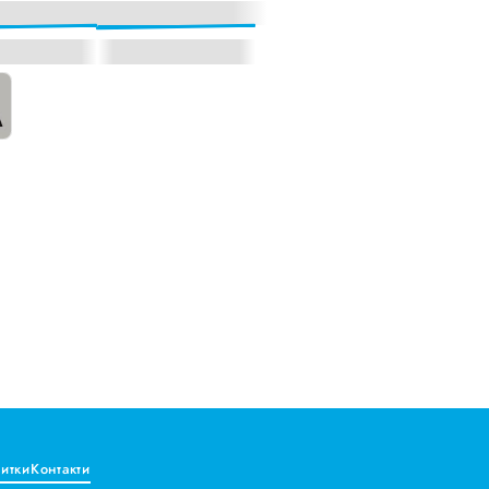
витки
Контакти