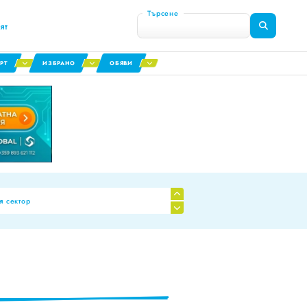
Търсене
ят
РТ
ИЗБРАНО
ОБЯВИ
я сектор