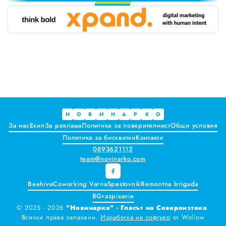
7
Краставиците са 95% вода. Предлагат ли някакви хранителни ползи?
8
9
Как да постъпваме с близките, които не ни ценят
Публични са критериите за ръководители на болници и общински дружества във Варна
Проверете бързо стажа Ви до момента в НОИ онлайн и без такси
Всички
Варна
Н
О
В
И
Н
А
Р
К
О
За нас
Екип
За реклама
Политика за поверителност
Общи условия
Шумен
Политика за бисквитки
Контакти
0893621112
Разград
team@novinarko.com
Търговище
Beehive
Coworking Varna
Spestovnik
Remontna brigada
BGrazpisanie
Добрич
© 2025 - 2026
"Новинарко" - Гласът на Североизтока
.
Всички права запазени.
Изработка на софтуер
от
Wollow