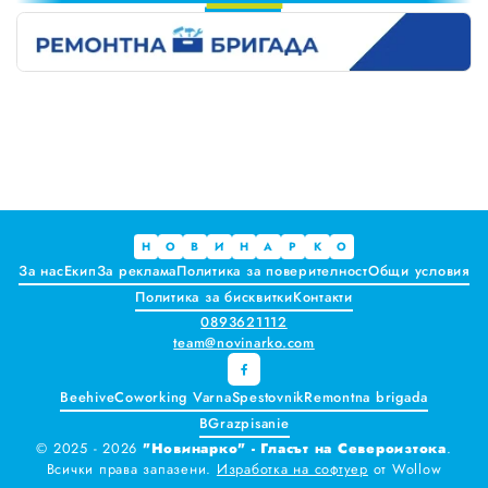
4
Краставиците са 95% вода. Предлагат ли някакви хранителни ползи?
5
6
Как да постъпваме с близките, които не ни ценят
7
8
Публични са критериите за ръководители на болници и общински дружества във Варна
9
Проверете бързо стажа Ви до момента в НОИ онлайн и без такси
Всички
Варна
Н
О
В
И
Н
А
Р
К
О
За нас
Екип
За реклама
Политика за поверителност
Общи условия
Шумен
Политика за бисквитки
Контакти
0893621112
Разград
team@novinarko.com
Търговище
Beehive
Coworking Varna
Spestovnik
Remontna brigada
BGrazpisanie
Добрич
© 2025 - 2026
"Новинарко" - Гласът на Североизтока
.
Всички права запазени.
Изработка на софтуер
от
Wollow