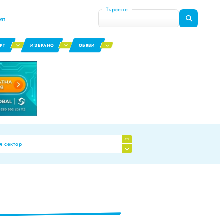
Търсене
ят
РТ
ИЗБРАНО
ОБЯВИ
я сектор