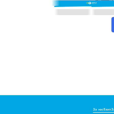
21 юли 202
19
1
2
Краставиците са 95% вод
3
Как да постъпваме с близ
4
5
Публични са критериите
6
7
Проверете бързо стажа В
8
9
За нас
Екип
З