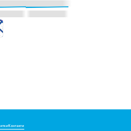
витки
Контакти