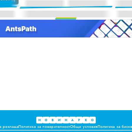
5 | 14:45
а. Предлагат ли някакви хранителни ползи?
ките, които не ни ценят
 за ръководители на болници и общински дружества във Варна
и до момента в НОИ онлайн и без такси
Н
О
В
И
Н
А
Р
К
О
а реклама
Политика за поверителност
Общи условия
Политика за биск