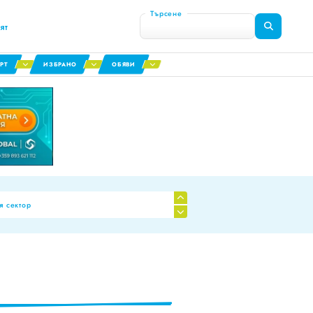
Търсене
ят
РТ
ИЗБРАНО
ОБЯВИ
я сектор