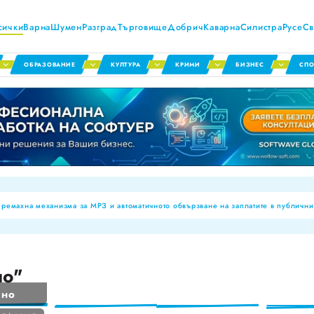
сички
Варна
Шумен
Разград
Търговище
Добрич
Каварна
Силистра
Русе
Св
ОБРАЗОВАНИЕ
КУЛТУРА
КРИМИ
БИЗНЕС
СПО
емахна механизма за МРЗ и автоматичното обвързване на заплатите в публични
тната обстановка през първото полугодие на 2026 г
нални паралелки за Шумен и Добрич
 досиета за аномалии, ще се режат фалшивите ТЕЛК пенсии!
но"
ва броят на обявите за работа
йно
за годността на храните