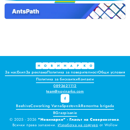
9
Краставиците са 95% вода. Предлагат ли някакви хранителни ползи?
Как да постъпваме с близките, които не ни ценят
Публични са критериите за ръководители на болници и общински дружества във Варна
Проверете бързо стажа Ви до момента в НОИ онлайн и без такси
Всички
Варна
Н
О
В
И
Н
А
Р
К
О
За нас
Екип
За реклама
Политика за поверителност
Общи условия
Шумен
Политика за бисквитки
Контакти
0893621112
Разград
team@novinarko.com
Търговище
Beehive
Coworking Varna
Spestovnik
Remontna brigada
BGrazpisanie
Добрич
© 2025 - 2026
"Новинарко" - Гласът на Североизтока
.
Всички права запазени.
Изработка на софтуер
от
Wollow