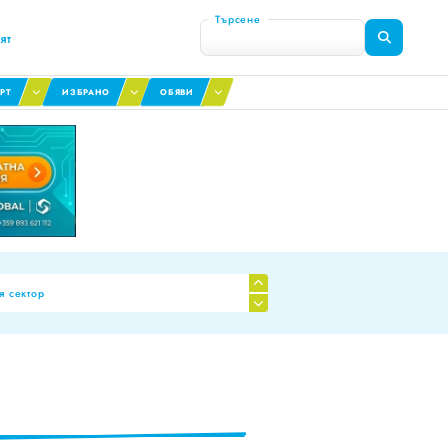
Търсене
ят
РТ
ИЗБРАНО
ОБЯВИ
я сектор