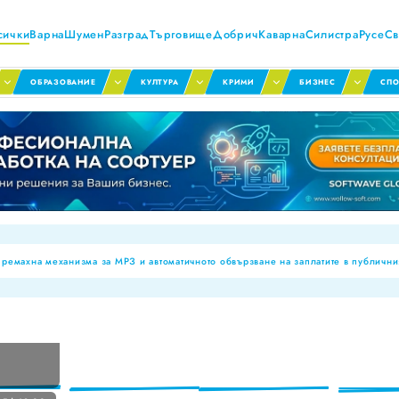
сички
Варна
Шумен
Разград
Търговище
Добрич
Каварна
Силистра
Русе
Св
ОБРАЗОВАНИЕ
КУЛТУРА
КРИМИ
БИЗНЕС
СПО
емахна механизма за МРЗ и автоматичното обвързване на заплатите в публични
тната обстановка през първото полугодие на 2026 г
нални паралелки за Шумен и Добрич
 досиета за аномалии, ще се режат фалшивите ТЕЛК пенсии!
а
ва броят на обявите за работа
за годността на храните