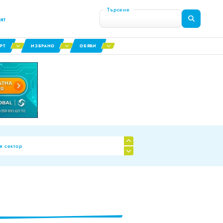
Търсене
ят
РТ
ИЗБРАНО
ОБЯВИ
я сектор