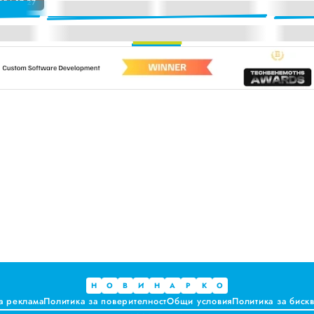
25 | 17:27
за годността на храните
а. Предлагат ли някакви хранителни ползи?
ките, които не ни ценят
 за ръководители на болници и общински дружества във Варна
и до момента в НОИ онлайн и без такси
Н
О
В
И
Н
А
Р
К
О
а реклама
Политика за поверителност
Общи условия
Политика за биск