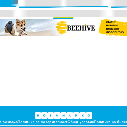
5 | 12:00
а. Предлагат ли някакви хранителни ползи?
ките, които не ни ценят
 за ръководители на болници и общински дружества във Варна
и до момента в НОИ онлайн и без такси
Н
О
В
И
Н
А
Р
К
О
а реклама
Политика за поверителност
Общи условия
Политика за биск