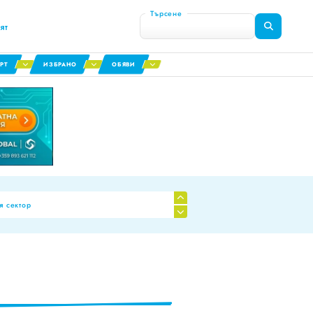
Търсене
ят
РТ
ИЗБРАНО
ОБЯВИ
я сектор