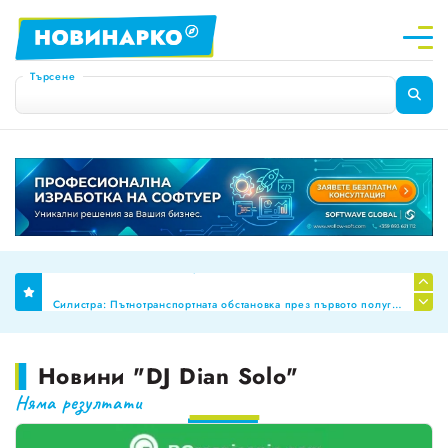
Търсене
Финално: Бюджет 2026 премахна механизма за МРЗ и автоматичното обвързване на заплатите в публичния сектор
Силистра: Пътнотранспортната обстановка през първото полугодие на 2026 г
Планиране на професионални паралелки за Шумен и Добрич
Новини "DJ Dian Solo"
НОИ ревизира здравните досиета за аномалии, ще се режат фалшивите ТЕЛК пенсии!
Няма резултати
За пореден месец намалява броят на обявите за работа
Променят обозначението за годността на храните