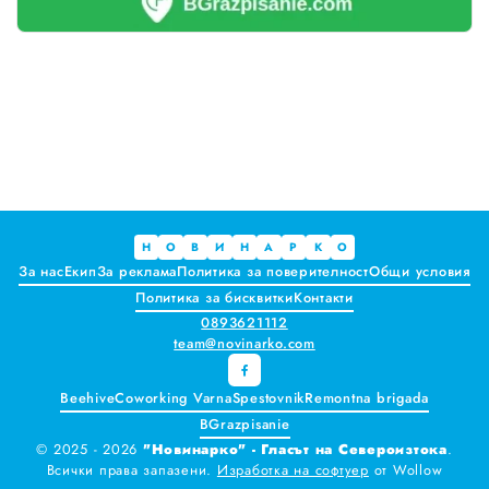
Краставиците са 95% вода. Предлагат ли някакви хранителни ползи?
Как да постъпваме с близките, които не ни ценят
Публични са критериите за ръководители на болници и общински дружества във Варна
Проверете бързо стажа Ви до момента в НОИ онлайн и без такси
Всички
Варна
Н
О
В
И
Н
А
Р
К
О
За нас
Екип
За реклама
Политика за поверителност
Общи условия
Шумен
Политика за бисквитки
Контакти
0893621112
Разград
team@novinarko.com
Търговище
Beehive
Coworking Varna
Spestovnik
Remontna brigada
BGrazpisanie
Добрич
© 2025 - 2026
"Новинарко" - Гласът на Североизтока
.
Всички права запазени.
Изработка на софтуер
от
Wollow