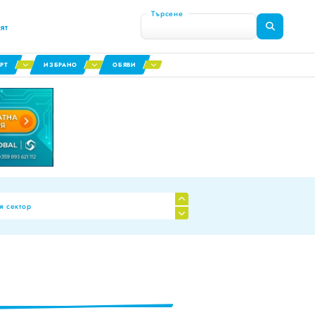
Търсене
ят
РТ
ИЗБРАНО
ОБЯВИ
я сектор