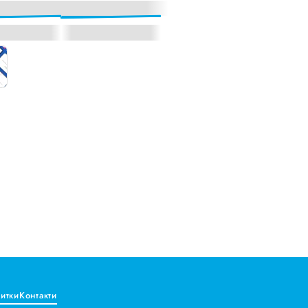
витки
Контакти