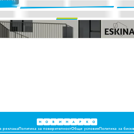
23 | 16:15
а. Предлагат ли някакви хранителни ползи?
ките, които не ни ценят
 за ръководители на болници и общински дружества във Варна
и до момента в НОИ онлайн и без такси
Н
О
В
И
Н
А
Р
К
О
а реклама
Политика за поверителност
Общи условия
Политика за биск