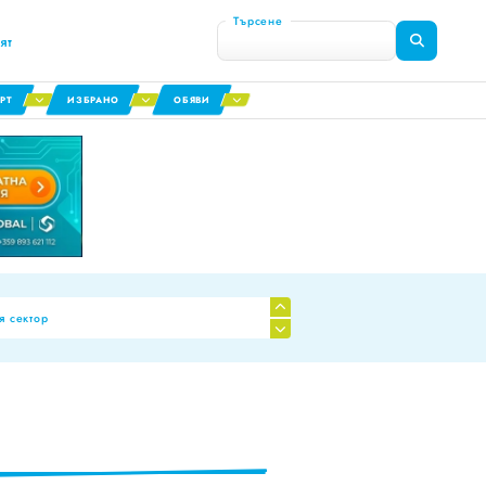
Търсене
ят
РТ
ИЗБРАНО
ОБЯВИ
я сектор