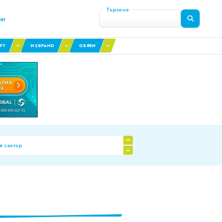
Търсене
ят
РТ
ИЗБРАНО
ОБЯВИ
я сектор