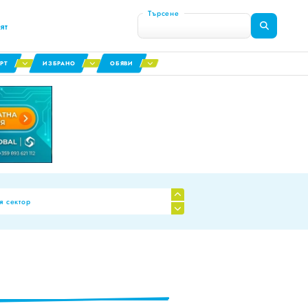
Търсене
ят
РТ
ИЗБРАНО
ОБЯВИ
я сектор