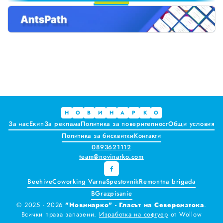
3
Краставиците са 95% вода. Предлагат ли някакви хранителни ползи?
4
5
Как да постъпваме с близките, които не ни ценят
6
7
Публични са критериите за ръководители на болници и общински дружества във Варна
8
9
Проверете бързо стажа Ви до момента в НОИ онлайн и без такси
Всички
Варна
Н
О
В
И
Н
А
Р
К
О
За нас
Екип
За реклама
Политика за поверителност
Общи условия
Шумен
Политика за бисквитки
Контакти
0893621112
Разград
team@novinarko.com
Търговище
Beehive
Coworking Varna
Spestovnik
Remontna brigada
BGrazpisanie
Добрич
© 2025 - 2026
"Новинарко" - Гласът на Североизтока
.
Всички права запазени.
Изработка на софтуер
от
Wollow