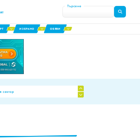
Търсене
ят
РТ
ИЗБРАНО
ОБЯВИ
я сектор