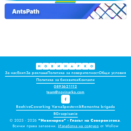
9
Краставиците са 95% вода. Предлагат ли някакви хранителни ползи?
Как да постъпваме с близките, които не ни ценят
Публични са критериите за ръководители на болници и общински дружества във Варна
Проверете бързо стажа Ви до момента в НОИ онлайн и без такси
Всички
Варна
Н
О
В
И
Н
А
Р
К
О
За нас
Екип
За реклама
Политика за поверителност
Общи условия
Шумен
Политика за бисквитки
Контакти
0893621112
Разград
team@novinarko.com
Търговище
Beehive
Coworking Varna
Spestovnik
Remontna brigada
BGrazpisanie
Добрич
© 2025 - 2026
"Новинарко" - Гласът на Североизтока
.
Всички права запазени.
Изработка на софтуер
от
Wollow