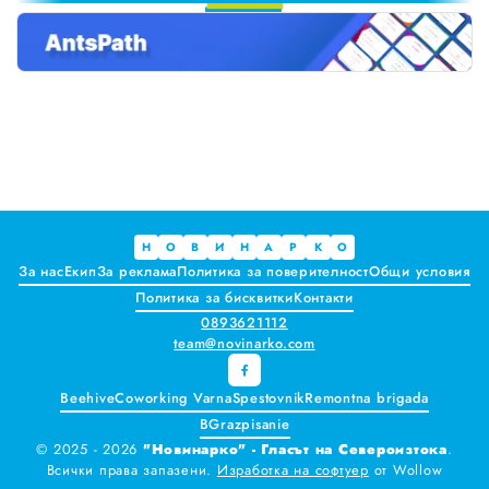
6
Краставиците са 95% вода. Предлагат ли някакви хранителни ползи?
7
8
Как да постъпваме с близките, които не ни ценят
9
Публични са критериите за ръководители на болници и общински дружества във Варна
Проверете бързо стажа Ви до момента в НОИ онлайн и без такси
Всички
Варна
Н
О
В
И
Н
А
Р
К
О
За нас
Екип
За реклама
Политика за поверителност
Общи условия
Шумен
Политика за бисквитки
Контакти
0893621112
Разград
team@novinarko.com
Търговище
Beehive
Coworking Varna
Spestovnik
Remontna brigada
BGrazpisanie
Добрич
© 2025 - 2026
"Новинарко" - Гласът на Североизтока
.
Всички права запазени.
Изработка на софтуер
от
Wollow