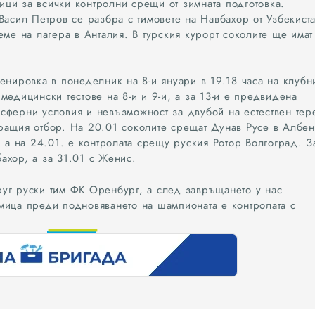
ци за всички контролни срещи от зимната подготовка.
футбол
контрола
Васил Петров се разбра с тимовете на Навбахор от Узбекист
еме на лагера в Анталия. В турския курорт соколите ще имат
енировка в понеделник на 8-и януари в 19.18 часа на клубн
медицински тестове на 8-и и 9-и, а за 13-и е предвидена
сферни условия и невъзможност за двубой на естествен тер
ращия отбор. На 20.01 соколите срещат Дунав Русе в Албен
, а на 24.01. е контролата срещу руския Ротор Волгоград. З
ахор, а за 31.01 с Женис.
уг руски тим ФК Оренбург, а след завръщането у нас
мица преди подновяването на шампионата е контролата с
0
0
1