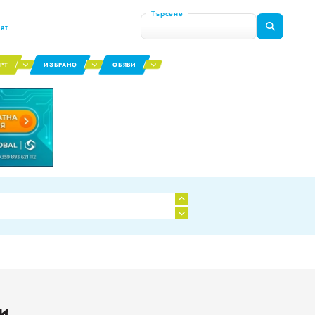
Търсене
ят
РТ
ИЗБРАНО
ОБЯВИ
я сектор
и