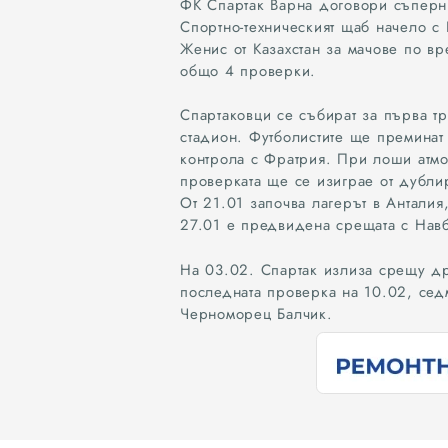
ФК Спартак Варна договори съперни
ФК Спартак (Варна)
Стадион Спартак
Спортно-техническият щаб начело с 
Женис от Казахстан за мачове по вр
общо 4 проверки.
Спартаковци се събират за първа тр
стадион. Футболистите ще преминат 
контрола с Фратрия. При лоши атмо
проверката ще се изиграе от дубли
От 21.01 започва лагерът в Анталия
27.01 е предвидена срещата с Навб
На 03.02. Спартак излиза срещу др
последната проверка на 10.02, сед
Черноморец Балчик.