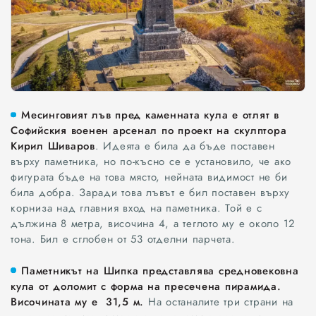
Месинговият лъв пред каменната кула е отлят в
Софийския военен арсенал по проект на скулптора
Кирил Шиваров
. Идеята е била да бъде поставен
върху паметника, но по-късно се е установило, че ако
фигурата бъде на това място, нейната видимост не би
била добра. Заради това лъвът е бил поставен върху
корниза над главния вход на паметника. Той е с
дължина 8 метра, височина 4, а теглото му е около 12
тона. Бил е сглобен от 53 отделни парчета.
Паметникът на Шипка представлява средновековна
кула от доломит с форма на пресечена пирамида.
Височината му е 31,5 м.
На останалите три страни на
Всички