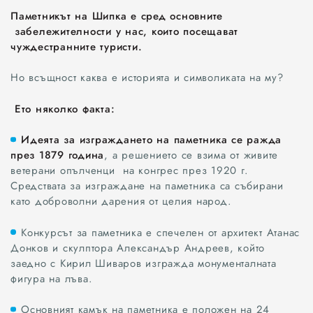
Паметникът на Шипка е сред основните
забележителности у нас, които посещават
чуждестранните туристи.
Но всъщност каква е историята и символиката на му?
Ето няколко факта:
Идеята за изграждането на паметника се ражда
през 1879 година
, а решението се взима от живите
ветерани опълченци на конгрес през 1920 г.
Средствата за изграждане на паметника са събирани
като доброволни дарения от целия народ.
Конкурсът за паметника е спечелен от архитект Атанас
Донков и скулптора Александър Андреев, който
заедно с Кирил Шиваров изгражда монументалната
фигура на лъва.
Основният камък на паметника е положен на 24