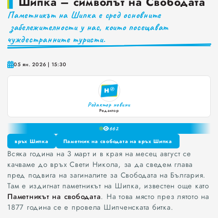
Шипка – символът на Свободата
Паметникът на Шипка е сред основните
Краставиците са 95% вода. Предлагат ли някакви хранителни ползи?
забележителности у нас, които посещават
Как да постъпваме с близките, които не ни ценят
чуждестранните туристи.
Публични са критериите за ръководители на болници и общински дружества във Варна
05 ян. 2026 | 15:30
Проверете бързо стажа Ви до момента в НОИ онлайн и без такси
Редактор новини
0
Редактор
1
66
2
3
връх Шипка
Паметник на свободата на връх Шипка
4
Всяка година на 3 март и в края на месец август се
връх Шипка
Паметник на свободата на връх Шипка
5
качваме до връх Свети Никола, за да сведем глава
6
пред подвига на загиналите за Свободата на България.
7
Там е издигнат паметникът на Шипка, известен още като
8
Паметникът на свободата
. На това място през лятото на
9
1877 година се е провела Шипченската битка.