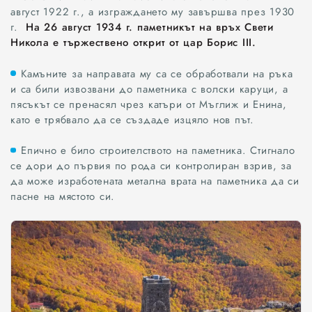
август 1922 г., а изграждането му завършва през 1930
г.
На 26 август 1934 г. паметникът на връх Свети
Никола е тържествено открит от цар Борис III.
Камъните за направата му са се обработвали на ръка
и са били извозвани до паметника с волски каруци, а
пясъкът се пренасял чрез катъри от Мъглиж и Енина,
като е трябвало да се създаде изцяло нов път.
Епично е било строителството на паметника. Стигнало
се дори до първия по рода си контролиран взрив, за
да може изработената метална врата на паметника да си
пасне на мястото си.