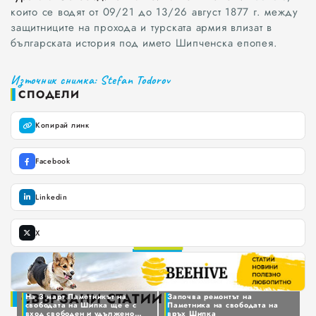
които се водят от 09/21 до 13/26 август 1877 г. между
ОБЩЕСТВО
защитниците на прохода и турската армия влизат в
българската история под името Шипченска епопея.
ЗДРАВЕОПАЗВАНЕ
Източник снимка: Stefan Todorov
ОБРАЗОВАНИЕ
СПОДЕЛИ
КУЛТУРА
Копирай линк
КРИМИ
Facebook
БИЗНЕС
Linkedin
СПОРТ
X
ИЗБРАНО
0
ОБЯВИ
1
СВЪРЗАНИ СТАТИИ
На 3 март Паметникът на
Започва ремонтът на
свободата на Шипка ще е с
Паметника на свободата на
2
0
вход свободен и удължено
връх Шипка