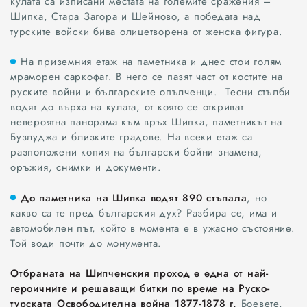
кулата са изписани местата на големите сражения –
Шипка, Стара Загора и Шейново, а победата над
Варна
турските войски бива олицетворена от женска фигура.
Шумен
На приземния етаж на паметника и днес стои голям
мраморен саркофаг. В него се пазят част от костите на
Разград
руските войни и българските опълченци. Тесни стълби
водят до върха на кулата, от която се откриват
Търговище
невероятна панорама към връх Шипка, паметникът на
Бузлуджа и близките градове. На всеки етаж са
Добрич
разположени копия на български бойни знамена,
оръжия, снимки и документи.
Каварна
До паметника на Шипка водят 890 стъпала
, но
какво са те пред българския дух? Разбира се, има и
Силистра
автомобилен път, който в момента е в ужасно състояние.
Той води почти до монумента.
Русе
Отбраната на Шипченския проход е една от най-
Свят
героичните и решаващи битки по време на Руско-
турската Освободителна война 1877-1878 г.
Боевете,