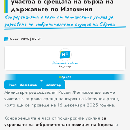
участва в срещата на върха на
държавите по Източния
Краставиците са 95% вода. Предлагат ли някакви хранителни ползи?
Конференцията е част от по-широките усилия за
Как да постъпваме с близките, които не ни ценят
укрепване на отбранителната позиция на Европа
Публични са критериите за ръководители на болници и общински дружества във Варна
16 дек. 2025 | 09:28
Проверете бързо стажа Ви до момента в НОИ онлайн и без такси
0
Редактор новини
1
Редактор
2
47
3
4
Росен Желязков
министър
5
Министър-председателят Росен Желязков ще вземе
Росен Желязков
министър
6
участие в първата среща на върха на Източния фланг,
7
която ще се проведе на 16 декември 2025 година.
8
9
Конференцията е част от по-широките усилия
за
укрепване на отбранителната позиция на Европа
и