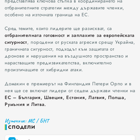
представлява ключова стъпка в координирането на
отбранителните стратегии между държавите членки,
особено на източната граница на ЕС.
Сред темите, които лидерите ще разискват, са
отбранителната готовност и заплахите за европейската
сигурност
, породени от руската агресия срещу Украйна,
граничната сигурност, подходът към защитата от
дронове и нарушения на въздушното пространство и
нарастващите предизвикателства, включително
произтичащите от хибридни атаки.
Домакин е премиерът на Финландия Петери Орпо и в
нея ще се включат лидери от седем държави членки на
ЕС – България, Швеция, Естония, Латвия, Полша,
Румъния и Литва.
Източник: МС / БНТ
СПОДЕЛИ