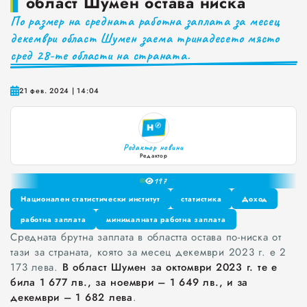
област Шумен остава ниска
По размер на средната работна заплата за месец
Краставиците са 95% вода. Предлагат ли някакви хранителни ползи?
декември област Шумен заема тринадесето място
Как да постъпваме с близките, които не ни ценят
сред 28-те области на страната.
Публични са критериите за ръководители на болници и общински дружества във Варна
0
1
21 фев. 2024 | 14:04
Проверете бързо стажа Ви до момента в НОИ онлайн и без такси
2
3
4
Редактор новини
5
Редактор
6
19
7
8
Национален статистически институт
статистика
Доход
9
Национален статистически институт
работна заплата
минималната работна заплата
статистика
Доход
Средната брутна заплата в областта остава по-ниска от
работна заплата
минималната работна заплата
тази за страната, която за месец декември 2023 г. е 2
173 лева.
В област Шумен за октомври 2023 г. те е
била 1 677 лв., за ноември – 1 649 лв., и за
декември – 1 682 лева
.