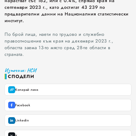
нарастват със 162, или с 0.4%, спрямо края на
септември 2023 г., като достигат 43 239 по
предварителни данни на Националния статистически
Всички
институт.
Варна
По брой лица, наети по трудово и служебно
правоотношение към края на декември 2023 г.,
областта заема 13-то място сред 28-те области в
Шумен
страната.
Разград
Източник: НСИ
СПОДЕЛИ
Търговище
Копирай линк
Добрич
Каварна
Facebook
Силистра
Linkedin
Русе
X