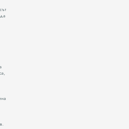
сът
еда
а
са,
ина
в.