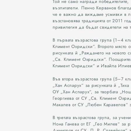
Той не само награди победителите, 
възпитатели. Пенчо Керванов благод
че е важно да виждаме усмивки в л
възстановява традицията от 2011 го
привилегия да бъдат свидетели на 
В първата възрастова група (1–4 к
Климент Охридски“. Второто място о
рисунката й „Раждането на новото с
„Св. Климент Охридски“. Поощрител
Климент Охридски“ и Ивайла Илиев
Във втора възрастова група (5–7 к
„Хан Аспарух“ за рисунката й „Тиха
ОУ „Хан Аспарух“, за творбата „Но
Георгиева от СУ „Св. Климент Охри
Макалев от СУ „Любен Каравелов“ з
В третата възрастова група, за уче
Нона Ганева от ЕГ „Гео Милев“ за 
Димитров от СУ „П. Р. Славейков“ з