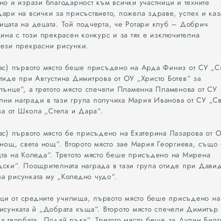
но и изрази благодарност към всички участници и техните
ари на всички за присъствието, пожела здраве, успех и каз
ицата на децата. Той подчерта, че Ротари клуб – Добрич
дина с този прекрасен конкурс и за тях е изключителна
тези прекрасни рисунки.
лас) първото място беше присъдено на Арда Финиз от СУ „С
тиде при Августина Димитрова от ОУ „Христо Ботев“ за
лънце“, а третото място спечели Пламенна Пламенова от СУ
ни награди в тази група получиха Мария Иванова от СУ „Св
а от Школа „Стела и Дара“.
лас) първото място бе присъдено на Екатерина Лазарова от 
 нощ, света нощ“. Второто място зае Мария Георгиева, също 
щта на Коледа“. Третото място беше присъдено на Мирена
дски“. Поощрителната награда в тази група отиде при Дави
а рисунката му „Коледно чудо“.
ници от средните училища, първото място беше присъдено на
рисунката й „Добрата къща“. Второто място спечели Димитър
а творбата „Подай ръка“. Третото място беше за Дулин Билг