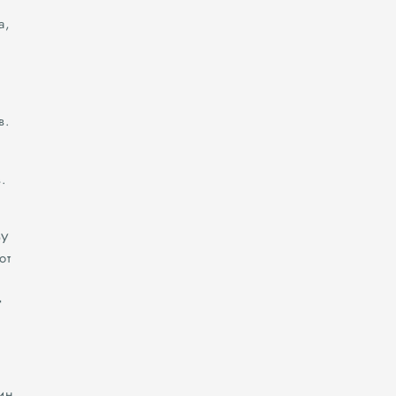
а,
в.
.
ОУ
от
д
ин