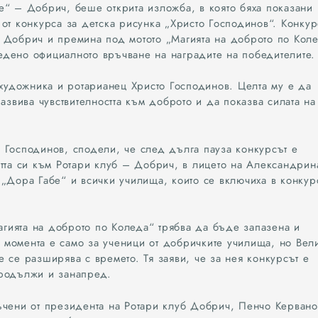
9
е“ – Добрич, беше открита изложба, в която бяха показани
от конкурса за детска рисунка „Христо Господинов“. Конкур
 Добрич и премина под мотото „Магията на доброто по Кол
дено официалното връчване на наградите на победителите.
 художника и ротарианец Христо Господинов. Целта му е да
развива чувствителността към доброто и да показва силата на
 Господинов, сподели, че след дълга пауза конкурсът е
стта си към Ротари клуб – Добрич, в лицето на Александрин
 „Дора Габе“ и всички училища, които се включиха в конкур
Магията на доброто по Коледа“ трябва да бъде запазена и
момента е само за ученици от добричките училища, но Вел
 се разширява с времето. Тя заяви, че за нея конкурсът е
продължи и занапред.
ъчени от президента на Ротари клуб Добрич, Пенчо Кервано