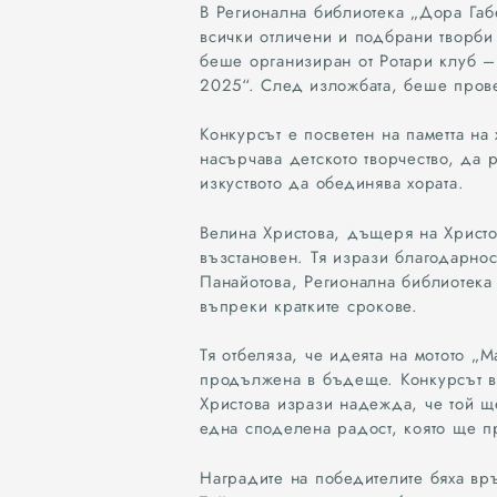
В Регионална библиотека „Дора Габ
Рисуване
конкурс
Добрич
всички отличени и подбрани творби 
беше организиран от Ротари клуб –
2025“. След изложбата, беше прове
Конкурсът е посветен на паметта на
насърчава детското творчество, да 
изкуството да обединява хората.
Велина Христова, дъщеря на Христо
възстановен. Тя изрази благодарно
Панайотова, Регионална библиотека
въпреки кратките срокове.
Тя отбеляза, че идеята на мотото „
продължена в бъдеще. Конкурсът в 
Христова изрази надежда, че той ще
една споделена радост, която ще 
Наградите на победителите бяха вр