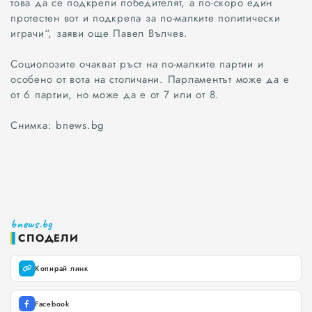
това да се подкрепи победителят, а по-скоро един
протестен вот и подкрепа за по-малките политически
играчи“, заяви още Павел Вълчев.
Социолозите очакват ръст на по-малките партии и
особено от вота на столичани. Парламентът може да е
от 6 партии, но може да е от 7 или от 8.
Снимка: bnews.bg
Всички
bnews.bg
СПОДЕЛИ
Варна
Копирай линк
Шумен
Facebook
Разград