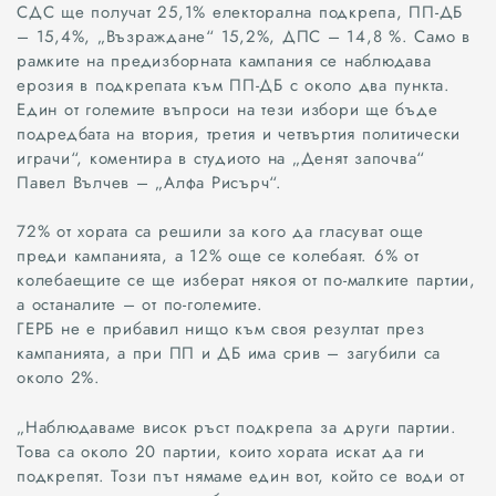
СДС ще получат 25,1% електорална подкрепа, ПП-ДБ
– 15,4%, „Възраждане“ 15,2%, ДПС – 14,8 %. Само в
рамките на предизборната кампания се наблюдава
ерозия в подкрепата към ПП-ДБ с около два пункта.
Един от големите въпроси на тези избори ще бъде
подредбата на втория, третия и четвъртия политически
играчи“, коментира в студиото на „Денят започва“
Павел Вълчев – „Алфа Рисърч“.
72% от хората са решили за кого да гласуват още
преди кампанията, а 12% още се колебаят. 6% от
колебаещите се ще изберат някоя от по-малките партии,
а останалите – от по-големите.
ГЕРБ не е прибавил нищо към своя резултат през
кампанията, а при ПП и ДБ има срив – загубили са
около 2%.
„Наблюдаваме висок ръст подкрепа за други партии.
Това са около 20 партии, които хората искат да ги
подкрепят. Този път нямаме един вот, който се води от