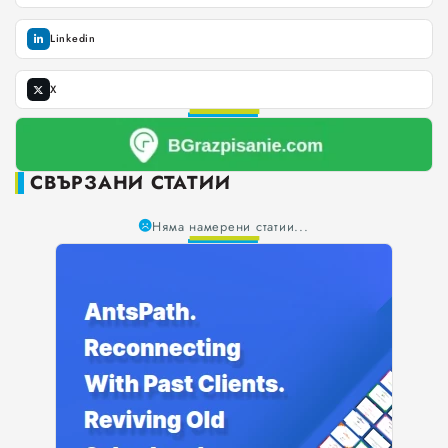
Търговище
Linkedin
Добрич
X
Каварна
СВЪРЗАНИ СТАТИИ
Силистра
Няма намерени статии...
Русе
Свят
ОБЩЕСТВО
ЗДРАВЕОПАЗВАНЕ
ОБРАЗОВАНИЕ
0