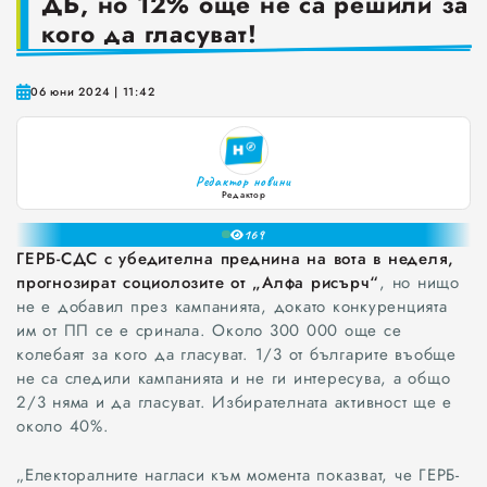
ДБ, но 12% още не са решили за
0
кого да гласуват!
Краставиците са 95% вода. Предлагат ли някакви хранителни ползи?
1
2
Как да постъпваме с близките, които не ни ценят
3
06 юни 2024 | 11:42
4
Публични са критериите за ръководители на болници и общински дружества във Варна
5
Проверете бързо стажа Ви до момента в НОИ онлайн и без такси
6
Редактор новини
7
Редактор
8
16
9
ГЕРБ-СДС с убедителна преднина на вота в неделя,
прогнозират социолозите от „Алфа рисърч“
, но нищо
не е добавил през кампанията, докато конкуренцията
им от ПП се е сринала. Около 300 000 още се
колебаят за кого да гласуват. 1/3 от българите въобще
не са следили кампанията и не ги интересува, а общо
2/3 няма и да гласуват. Избирателната активност ще е
около 40%.
„Електоралните нагласи към момента показват, че ГЕРБ-