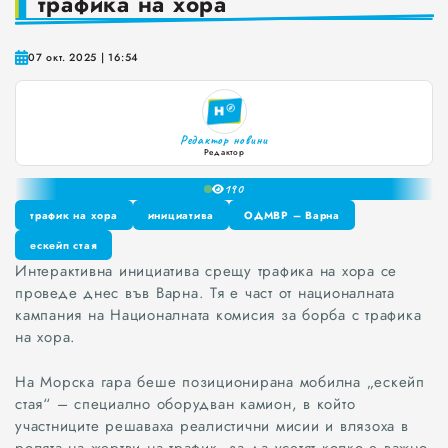
трафика на хора
Краставиците са 95% вода. Предлагат ли някакви хранителни ползи?
07 окт. 2025 | 16:54
Как да постъпваме с близките, които не ни ценят
Публични са критериите за ръководители на болници и общински дружества във Варна
Редактор новини
Проверете бързо стажа Ви до момента в НОИ онлайн и без такси
Редактор
19
0
1
трафик на хора
инициатива
ОДМВР – Варна
2
трафик на хора
ескейп стая
инициатива
ОДМВР – Варна
3
Интерактивна инициатива срещу трафика на хора се
ескейп стая
4
проведе днес във Варна. Тя е част от националната
5
кампания на Националната комисия за борба с трафика
6
на хора.
7
8
На Морска гара беше позиционирана мобилна „ескейп
9
стая“ – специално оборудван камион, в който
участниците решаваха реалистични мисии и влязоха в
ролята на жертви на трафик, за да усетят колко е важно