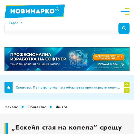
Търсене
Финално: Бюджет 2026 премахна механизма за МРЗ и автоматичното обвързване на заплатите в публичния сектор
Силистра: Пътнотранспортната обстановка през първото полугодие на 2026 г
Планиране на професионални паралелки за Шумен и Добрич
Начало
Общество
Живот
НОИ ревизира здравните досиета за аномалии, ще се режат фалшивите ТЕЛК пенсии!
За пореден месец намалява броят на обявите за работа
„Ескейп стая на колела“ срещу
Променят обозначението за годността на храните