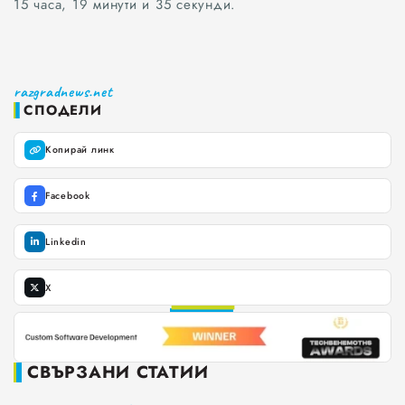
15 часа, 19 минути и 35 секунди.
Всички
razgradnews.net
Варна
СПОДЕЛИ
Шумен
Копирай линк
Разград
Facebook
Търговище
Linkedin
Добрич
X
Каварна
Силистра
СВЪРЗАНИ СТАТИИ
Русе