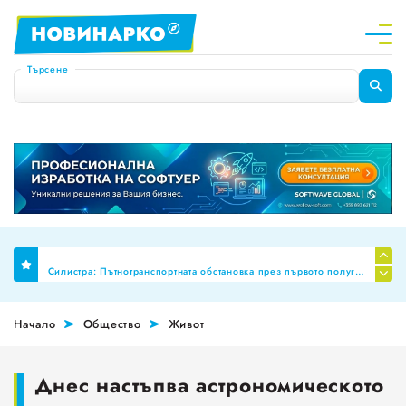
Търсене
Финално: Бюджет 2026 премахна механизма за МРЗ и автоматичното обвързване на заплатите в публичния сектор
Силистра: Пътнотранспортната обстановка през първото полугодие на 2026 г
Планиране на професионални паралелки за Шумен и Добрич
Начало
Общество
Живот
НОИ ревизира здравните досиета за аномалии, ще се режат фалшивите ТЕЛК пенсии!
За пореден месец намалява броят на обявите за работа
Днес настъпва астрономическото
Променят обозначението за годността на храните