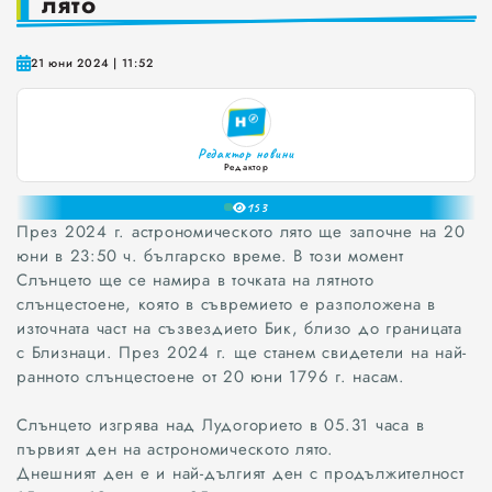
лято
Краставиците са 95% вода. Предлагат ли някакви хранителни ползи?
21 юни 2024 | 11:52
Как да постъпваме с близките, които не ни ценят
Публични са критериите за ръководители на болници и общински дружества във Варна
0
Редактор новини
1
Проверете бързо стажа Ви до момента в НОИ онлайн и без такси
Редактор
2
15
3
През 2024 г. астрономическото лято ще започне на 20
4
юни в 23:50 ч. българско време. В този момент
5
Слънцето ще се намира в точката на лятното
6
слънцестоене, която в съвремието е разположена в
7
източната част на съзвездието Бик, близо до границата
8
с Близнаци. През 2024 г. ще станем свидетели на най-
9
ранното слънцестоене от 20 юни 1796 г. насам.
Слънцето изгрява над Лудогорието в 05.31 часа в
първият ден на астрономическото лято.
Днешният ден е и най-дългият ден с продължителност