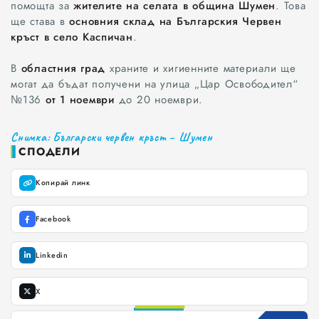
помощта за
жителите на селата в община Шумен
. Това
Варна
ще става в
основния склад на Българския Червен
кръст в село Каспичан
.
Шумен
В
областния град
храните и хигиенните материали ще
Разград
могат да бъдат получени на улица „Цар Освободител“
№136
от 1 ноември
до 20 ноември.
Търговище
Снимка: Български червен кръст – Шумен
Добрич
СПОДЕЛИ
Каварна
Копирай линк
Силистра
Facebook
Русе
Linkedin
Свят
X