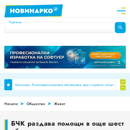
Търсене
Финално: Бюджет 2026 премахна механизма за МРЗ и автоматичното обвързване на заплатите в публичния сектор
Силистра: Пътнотранспортната обстановка през първото полугодие на 2026 г
Планиране на професионални паралелки за Шумен и Добрич
Начало
Общество
Живот
НОИ ревизира здравните досиета за аномалии, ще се режат фалшивите ТЕЛК пенсии!
За пореден месец намалява броят на обявите за работа
БЧК раздава помощи в още шест
Променят обозначението за годността на храните