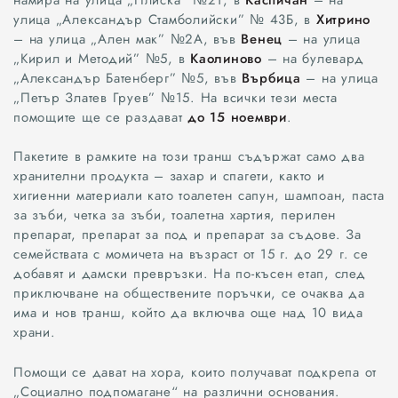
улица „Александър Стамболийски” № 43Б, в
Хитрино
– на улица „Ален мак” №2А, във
Венец
– на улица
„Кирил и Методий” №5, в
Каолиново
– на булевард
„Александър Батенберг” №5, във
Върбица
– на улица
„Петър Златев Груев” №15. На всички тези места
помощите ще се раздават
до 15 ноември
.
Пакетите в рамките на този транш съдържат само два
хранителни продукта – захар и спагети, както и
хигиенни материали като тоалетен сапун, шампоан, паста
за зъби, четка за зъби, тоалетна хартия, перилен
препарат, препарат за под и препарат за съдове. За
семействата с момичета на възраст от 15 г. до 29 г. се
добавят и дамски превръзки. На по-късен етап, след
приключване на обществените поръчки, се очаква да
има и нов транш, който да включва още над 10 вида
храни.
Помощи се дават на хора, които получават подкрепа от
„Социално подпомагане“ на различни основания.