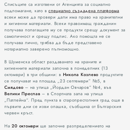
Списъците са изготвени от Агенцията за социално
подпомагане, като в
специално създадена платформа
всеки може да провери дали има право на хранителни
и хигиенни материали. Всеки правоимащ гражданин
получава полагащите му се продукти срещу документ за
самоличност и срещу подпис. Ако помощта не се
получава лично, трябва да бъде представено
нотариално заверено пълномощно.
В Шуменска област раздаването на храните и
хигиенните материали започна в понеделник (13
октомври) в три общини: в
Никола Козлево
продуктите
се получават на площад „23 септември” №5, в
Смядово
– на улица „Йордан Овчаров“ №4, във
Велики Преслав
– в Спортната зала на улица
„Патлейна“. Пред пункта в старопрестолния град още в
първите дни се изви опашка, съобщиха от Българския
червен кръст.
Всички
На
20 октомври
ще започне разпределението на