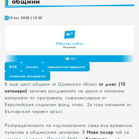
общини
Краставиците са 95% вода. Предлагат ли някакви хранителни ползи?
15 окт. 2025 | 13:35
Как да постъпваме с близките, които не ни ценят
0
1
Публични са критериите за ръководители на болници и общински дружества във Варна
2
Редактор новини
3
Проверете бързо стажа Ви до момента в НОИ онлайн и без такси
Редактор
4
13
5
6
БЧК
пакети
хранителни продукти
7
БЧК
хигиенни материали
пакети
хранителни продукти
8
В още шест общини от Шуменска област
от днес (15
хигиенни материали
9
октомври)
започва раздаването на храни и хигиенни
материали по програмата, съфинансирана от
Европейския социален фонд плюс. За това напомнят от
Българския червен кръст.
Разпределението на подпомагането става във временни
пунктове в общинските центрове. В
Нови пазар
той се
намира на улица „Плиска” №21, в
Каспичан
– на