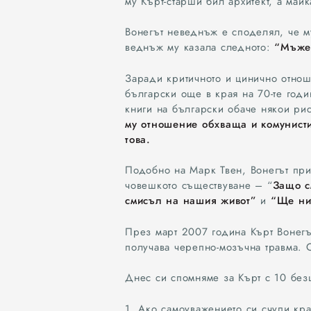
му Кърт-старши бил архитект, а май
Вонегът неведнъж е споделял, че м
веднъж му казала следното:
“Мъжет
Заради критичното и цинично отнош
български още в края на 70-те годи
книги на български обаче някои рис
му отношение обхваща и комунистич
това.
Подобно на Марк Твен, Вонегът при
човешкото съществуване – “
Защо с
смисъл на нашия живот”
и
“Ще ни 
През март 2007 година Кърт Вонегъ
получава черепно-мозъчна травма. О
Днес си спомняме за Кърт с 10 безц
1. Ако самоуважението си счупи кра