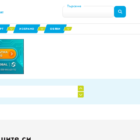
Търсене
ят
РТ
ИЗБРАНО
ОБЯВИ
я сектор
0
1
2
ците си