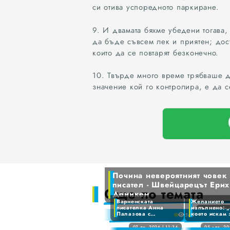
си отива успоредното паркиране.
9. И двамата бяхме убедени тогава,
да бъде съвсем лек и приятен; дос
които да се повтарят безконечно.
10. Твърде много време трябваше д
значение кой го контролира, е да 
0
1
2
3
4
5
Почина невероятният човек
6
писател - Швейцарецът Ерих
0
Още по темата
7
Деникен
1
Варненската
Желанието
8
писателка Анна
изпълнено: „
2
12 ян. 20
Палазова с
което искам 
Почина невероятният човек и писател - Швейцарецът Ерих фон Деникен
56
9
престижна
Коледа“
3
номинация за най-
07 ян. 2026 | 11:34
05 дек. 20
Варненската писателка Анна Палазова с престижна номинация за най-добра фантастична книга на годината
Желанието изпълнено: „Всичко, което искам за Коледа“