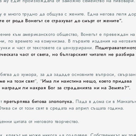
ка му Едит произхождала от заможно семейство на пивовари.
7
8
у е много трудно да общува с жените. Една негова леля до
9
е от рода Вонегът се страхуват до смърт от жените”.
ение към американското общество, Вонегът е превеждан на
ни, по времето на комунизма. В първите издания на неговит
унки и част от текстовете са цензурирани.
Подигравателнот
еската част от света, но българският читател не разбира
бягва до хумора, за да зададе основните въпроси, свързан
ме на този свят
”, “
Има ли наистина нещо, което придава
награди ли накрая Бог за страданията ни на Земята?”.
т
претърпява битова злополука.
Пада в дома си в Манхатъ
тива си от този свят в средата на април същата година.
енни цитата от неговото творчество.
к, кракът не може никога да оздравее. Собственикът му тря