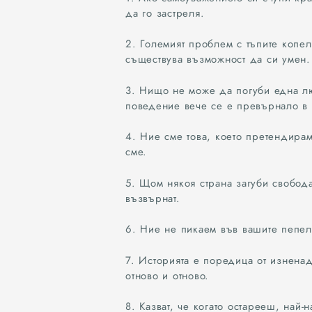
да го застреля.
2. Големият проблем с тъпите копеле
съществува възможност да си умен.
3. Нищо не може да погуби една лю
поведение вече се е превърнало в
4. Ние сме това, което претендирам
сме.
5. Щом някоя страна загуби свобода
възвърнат.
6. Ние не пикаем във вашите пепел
7. Историята е поредица от изнена
отново и отново.
8. Казват, че когато остарееш, най-