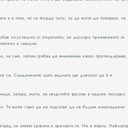
та е в това, че са твърде тъпи, за да могат да повярват, че
бов по-успешно от откритието, че доскоро приемливото ти
 нелепо и смешно.
е, че сме, затова трябва да внимаваме какво претендираме,
та си, Съединените щати веднага ще довтасат да й я
ници, затова, моля, не хвърляйте фасове в нашите писоари.
ди. Тя може само да ни подготви да не бъдем изненадвани
напред си отиват краката и зрението ти. Не е вярно. Най-нап