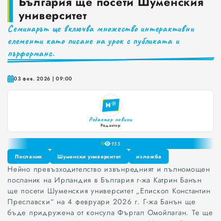
България ще посети Шуменския
университет
Краставиците са 95% вода. Предлагат ли някакви хранителни ползи?
Семинарът ще включва множество интерактивни
Как да постъпваме с близките, които не ни ценят
елементи като писане на урок с публиката и
пърформанс.
Публични са критериите за ръководители на болници и общински дружества във Варна
Проверете бързо стажа Ви до момента в НОИ онлайн и без такси
03 фев. 2026 | 09:00
0
1
2
Редактор новини
3
Редактор
4
15
5
6
Посланик
Шуменски университет
изложба
7
Нейно превъзходителство извънредният и пълномощен
Посланик
Шуменски университет
изложба
8
посланик на Ирландия в България г-жа Катрин Банън
9
ще посети Шуменския университет „Епископ Константин
Преславски“ на 4 февруари 2026 г. Г-жа Банън ще
бъде придружена от консула Фъргал Омойлаган. Те ще