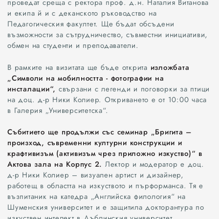
проведат среща с ректора проф. д.н. Наталия Витанова
и екипа й и с деканското ръководство на
Педагогическия факултет. Ще бъдат обсъдени
възможности за сътрудничество, съвместни инициативи,
обмен на студенти и преподаватели.
В рамките на визитата ще бъде открита
изложбата
„Символи на мобилността - фотографии на
инсталации“,
свързани с легенди и поговорки за птици
на доц. д-р Ники Колиер. Откриването е от 10:00 часа
в Галерия „Университетска“.
Събитието ще продължи със семинар „Бригита –
произход, съвременни културни конструкции и
крафтивизъм (активизъм чрез приложно изкуство)“ в
Актова зала на Корпус 2.
Лектор и модератор е доц.
д-р Ники Колиер – визуален артист и дизайнер,
работещ в областта на изкуството и пърформанса. Тя е
възпитаник на катедра „Английска филология“ на
Шуменския университет и е защитила докторантура по
изкуствен интелект в Дъблинския университет.