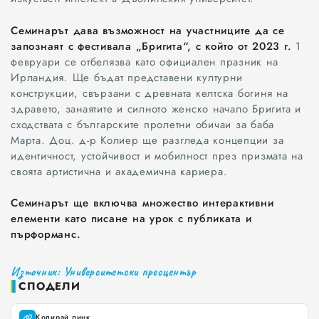
Семинарът дава възможност на участниците да се
запознаят с фестивала „Бригита“, с който от 2023 г.
1
февруари се отбелязва като официален празник на
Ирландия. Ще бъдат представени културни
конструкции, свързани с древната келтска богиня на
здравето, занаятите и силното женско начало Бригита и
сходствата с българските пролетни обичаи за баба
Марта. Доц. д-р Колиер ще разгледа концепции за
идентичност, устойчивост и мобилност през призмата на
своята артистична и академична кариера.
Семинарът ще включва множество интерактивни
Всички
елементи като писане на урок с публиката и
пърформанс.
Варна
Източник: Университетски пресцентър
Шумен
СПОДЕЛИ
Разград
Копирай линк