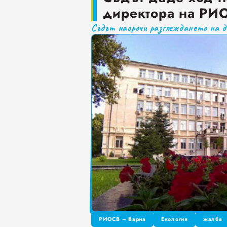
директора на РИ
Краставиците са 95% вод
Съдът насрочи разглеждането на де
Как да постъпваме с близ
Публични са критериите
Проверете бързо стажа В
РИОСВ – Варна
Екология
жалба