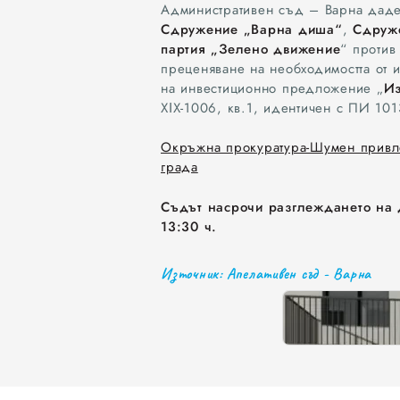
Административен съд – Варна даде
РИОСВ – Варна
Екология
жалба
Сдружение „Варна диша“
,
Сдруже
партия „Зелено движение
“ проти
преценяване на необходимостта от 
на инвестиционно предложение „
Из
ХІХ-1006, кв.1, идентичен с ПИ 10
Окръжна прокуратура-Шумен привлеч
града
Съдът насрочи разглеждането на д
13:30 ч.
Източник: Апелативен съд - Варна
0
1
2
3