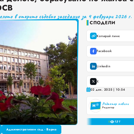
ОСВ
а. Предлагат ли някакви хранителни ползи?
лото в открито съдебно заседание за 4 февруари 2026 г. 
ките, които не ни ценят
СПОДЕЛИ
 за ръководители на болници и общински дружества във Варна
Копирай линк
и до момента в НОИ онлайн и без такси
Facebook
Linkedin
X
02 дек. 2025 | 10:54
Редактор новини
Редактор
0
18
1
2
Административен съд - Варна