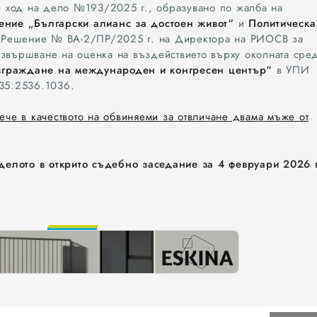
3
 ход на дело №193/2025 г., образувано по жалба на
Административен съд - Варна
4
ние „Български алианс за достоен живот“
и
Политическа
5
в Решение № ВА-2/ПР/2025 г. на Директора на РИОСВ за
6
извършване на оценка на въздействието върху околната сре
7
граждане на международен и конгресен център“
в УПИ
8
135.2536.1036.
9
е в качеството на обвиняеми за отвличане двама мъже от
елото в открито съдебно заседание за 4 февруари 2026 г
0
0
1
1
2
2